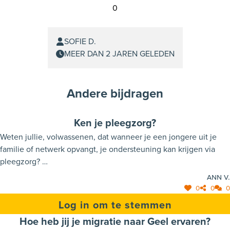
0
SOFIE D.
MEER DAN 2 JAREN GELEDEN
Andere bijdragen
Ken je pleegzorg?
Weten jullie, volwassenen, dat wanneer je een jongere uit je
familie of netwerk opvangt, je ondersteuning kan krijgen via
pleegzorg?
Weten jullie, jongeren, dat als je (tijdelijk) niet bij je ouders kan
Ann V.
wonen en door familie of iemand die je kent, onthaald wordt
0
0
0
thuis, je op pleegzorg beroep kan doen voor ondersteuning (bv
Log in om te stemmen
ook pedagogisch)?
Hoe heb jij je migratie naar Geel ervaren?
Weten jullie dat pleegzorg steeds op zoek is naar gezinnen, uit