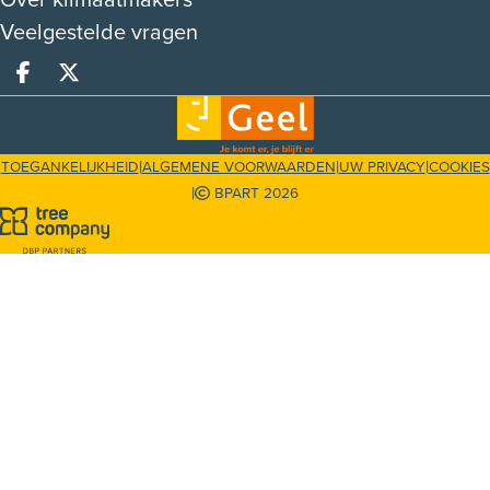
Over klimaatmakers
Veelgestelde vragen
Deel op facebook
Deel op X
|
|
|
TOEGANKELIJKHEID
ALGEMENE VOORWAARDEN
UW PRIVACY
COOKIES
|
BPART 2026