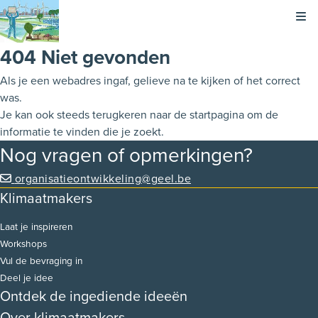
Kli
404 Niet gevonden
Als je een webadres ingaf, gelieve na te kijken of het correct
was.
Je kan ook steeds terugkeren naar de
startpagina
om de
informatie te vinden die je zoekt.
Nog vragen of opmerkingen?
organisatieontwikkeling@geel.be
Klimaatmakers
Laat je inspireren
Workshops
Vul de bevraging in
Deel je idee
Ontdek de ingediende ideeën