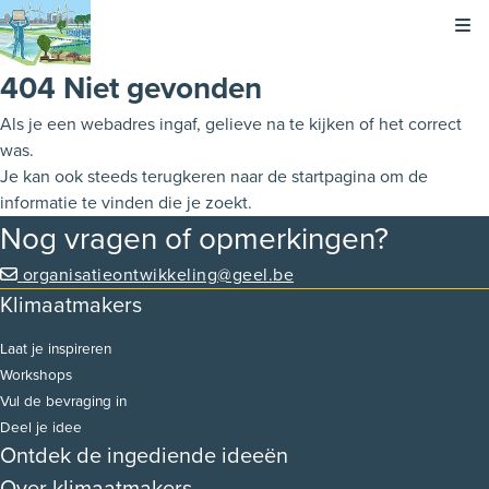
Kli
404 Niet gevonden
Als je een webadres ingaf, gelieve na te kijken of het correct
was.
Je kan ook steeds terugkeren naar de
startpagina
om de
informatie te vinden die je zoekt.
Nog vragen of opmerkingen?
organisatieontwikkeling@geel.be
Klimaatmakers
Laat je inspireren
Workshops
Vul de bevraging in
Deel je idee
Ontdek de ingediende ideeën