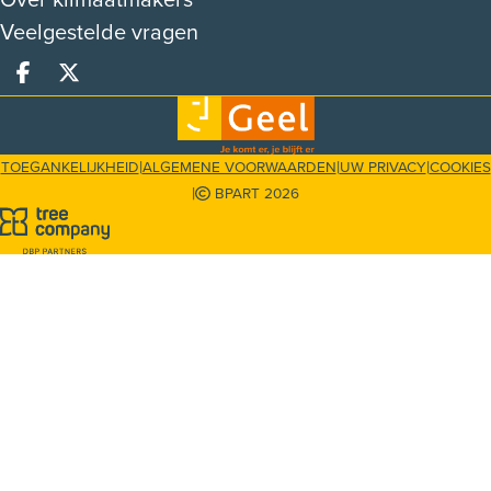
Over klimaatmakers
Veelgestelde vragen
Deel op facebook
Deel op X
|
|
|
TOEGANKELIJKHEID
ALGEMENE VOORWAARDEN
UW PRIVACY
COOKIES
|
BPART 2026