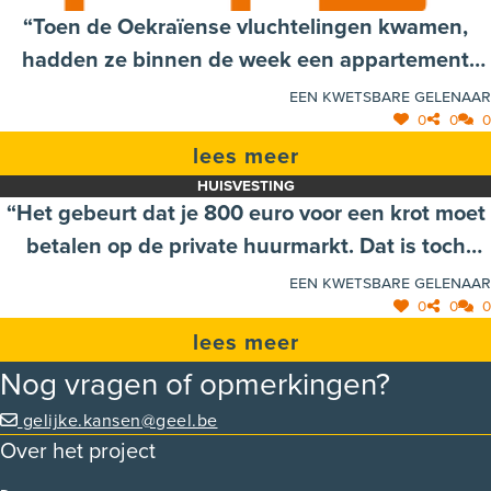
“Toen de Oekraïense vluchtelingen kwamen,
hadden ze binnen de week een appartement
gekregen. Ik wil daarmee bedoelen: hoelang
een kwetsbare Gelenaar
0
0
0
moeten wij wachten voor we een betaalbare
lees meer
woning vinden? En die krijgen dat op een week
HUISVESTING
tijd!”
“Het gebeurt dat je 800 euro voor een krot moet
betalen op de private huurmarkt. Dat is toch
schandalig?” vrouw, woonachtig in Velleke
een kwetsbare Gelenaar
0
0
0
lees meer
Nog vragen of opmerkingen?
gelijke.kansen@geel.be
Over het project