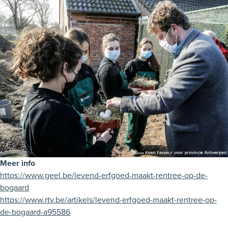
Meer info
https://www.geel.be/levend-erfgoed-maakt-rentree-op-de-
bogaard
https://www.rtv.be/artikels/levend-erfgoed-maakt-rentree-op-
de-bogaard-a95586