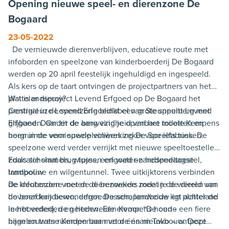
Opening nieuwe speel- en dierenzone De
Bogaard
23-05-2022
De vernieuwde dierenverblijven, educatieve route met
infoborden en speelzone van kinderboerderij De Bogaard
werden op 20 april feestelijk ingehuldigd en ingespeeld.
Als kers op de taart ontvingen de projectpartners van het
plattelandsproject Levend Erfgoed op De Bogaard het
Wat is er nieuw?
prestigieuze Levend Erfgoedlabel van Steunpunt Levend
Centraal in de speelzone blinkt een grote speelberg met
Erfgoed. Daar zit de aanwezigheid van het mooie Kempens
glijbanen. Onder de berg vind je openbare toiletten en
hoen in de vernieuwde volières zeker voor iets tussen.
bergruimte voor speelpleinwerking De Speelfabriek. De
speelzone werd verder verrijkt met nieuwe speeltoestellen
zoals schommels, wipjes, een water-zandspeeltoestel,
Educatie slaat brug tussen erfgoed en hedendaagse
trampoline en wilgentunnel. Twee uitkijktorens verbinden
landbouw
de kleuterzone met de dierenweide zodat je de dieren van
De infoborden voeren de bezoekers mee in de wereld van
bovenaf kan bewonderen. De schapenweide ligt achter de
de boerderijdieren, erfgoedrassen, landbouw en platteland
leerboerderij, de geitenweide ervoor. “De oude
in het verleden en heden. Een Kempens hoen - een fiere
bijgebouwen ruimden baan voor één nieuwbouw. Deze
haan en trotse Kempenaar met de naam Toko – ontpopt