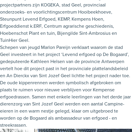
projectpartners zijn KOGEKA, stad Geel, provinciaal
onderzoeks- en voorlichtingscentrum Hooibeekhoeve,
Steunpunt Levend Erfgoed, KEMP, Kempens Hoen,
Erfgoeddienst k.ERF, Centrum agrarische geschiedenis,
Hoebenschot Plant en tuin, Bijengilde Sint-Ambrosius en
TuinHier Geel.
Schepen van jeugd Marlon Pareijn verklaart waarom de stad
Geel investeert in het project ‘Levend erfgoed op De Bogaard’,
gedeputeerde Kathleen Helsen van de provincie Antwerpen
vertelt hoe dit project past in het provinciale plattelandsbeleid
en An Dierckx van Sint Jozef Geel lichtte het project nader toe.
De oude kippenrennen werden symbolisch afgebroken om
plaats te ruimen voor nieuwe verblijven voor Kempense
erfgoedrassen. Samen met enkele leerlingen van het derde jaar
dierenzorg van Sint Jozef Geel werden een aantal Campine-
eieren in een warm nestje gelegd, klaar om uitgebroed te
worden op de Bogaard als ambassadeur van erfgoed - en
streekrassen.