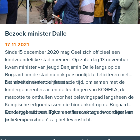
Bezoek minister Dalle
17-11-2021
Sinds 15 december 2020 mag Geel zich officieel een
kindvriendelijke stad noemen. Op zaterdag 13 november
kwam minister van jeugd Benjamin Dalle langs op de
Bogaard om de stad nu ook persoonlijk te feliciteren met
het label kindvriendelijke stad.
De minister nam ook meteen de tijd, om samen met de
kindergemeenteraad en de leerlingen van KOGEKA, de
mascotte te onthullen voor het belevingspad langsheen de
Kempische erfgoedrassen die binnenkort op de Bogaard
worden gehuisvest. Toko, een fiere vertegenwoordiger van
Een uitgebreid verslag van het bezoek van de minister kan
het 'Kempens hoen' zag het levenslicht.
je hier nalezen.