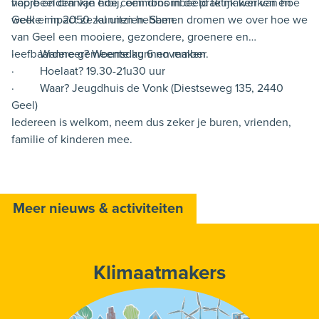
voorbeelden van hoe commons in de praktijk werken en
hapje en drankje erbij, een droombeeld te maken van hoe
welke impact ze kunnen hebben.
Geel er in 2050 zal uitzien. Samen dromen we over hoe we
van Geel een mooiere, gezondere, groenere en
leefbaardere gemeente kunnen maken.
· Wanneer? Woensdag 6 november
· Hoelaat? 19.30-21u30 uur
· Waar? Jeugdhuis de Vonk (Diestseweg 135, 2440
Geel)
Iedereen is welkom, neem dus zeker je buren, vrienden,
familie of kinderen mee.
Meer nieuws & activiteiten
Klimaatmakers