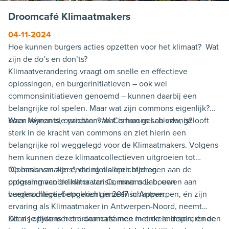
Droomcafé Klimaatmakers
04-11-2024
Hoe kunnen burgers acties opzetten voor het klimaat? Wat
zijn de do’s en don’ts?
Klimaatverandering vraagt om snelle en effectieve
oplossingen, en burgerinitiatieven – ook wel
commonsinitiatieven genoemd – kunnen daarbij een
belangrijke rol spelen. Maar wat zijn commons eigenlijk?
Waar komen die vandaan? Wat is hun geschiedenis?
Koen Wynants, oprichter van Commons Lab vzw, gelooft
sterk in de kracht van commons en ziet hierin een
belangrijke rol weggelegd voor de Klimaatmakers. Volgens
hem kunnen deze klimaatcollectieven uitgroeien tot
"Commonsmakers", die niet alleen bijdragen aan de
Op basis van zijn ervaring als oprichter en
oplossing van de klimaatcrisis, maar ook bouwen aan
programmacoördinator van Commons Lab, een
veerkrachtige, betrokken gemeenschappen.
burgercollectief opgericht in 2017 in Antwerpen, én zijn
ervaring als Klimaatmaker in Antwerpen-Noord, neemt
Koen je tijdens het droomcafé mee in enkele inspirerende
Dit als opwarmer om daarna samen met de anderen, én een