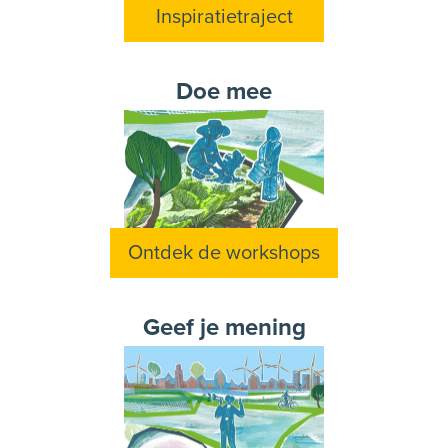
Inspiratietraject
Doe mee
Ontdek de workshops
Geef je mening