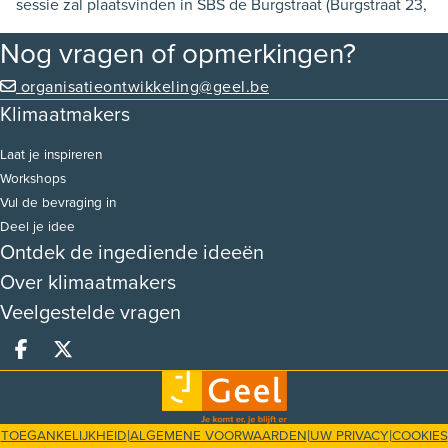
sessie zal plaatsvinden in SBS de Burgstraat (Burgstraat 23,
2440 Geel) van 19:30-21:30 uur.
Nog vragen of opmerkingen?
organisatieontwikkeling@geel.be
Klimaatmakers
Laat je inspireren
Workshops
Vul de bevraging in
Deel je idee
Ontdek de ingediende ideeën
Over klimaatmakers
Veelgestelde vragen
Deel op facebook
Deel op X
|
|
|
TOEGANKELIJKHEID
ALGEMENE VOORWAARDEN
UW PRIVACY
COOKIES