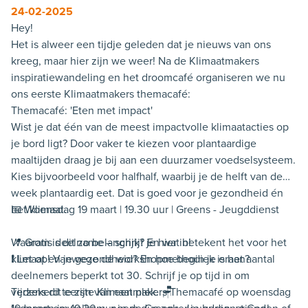
24-02-2025
Hey!
Het is alweer een tijdje geleden dat je nieuws van ons
kreeg, maar hier zijn we weer! Na de Klimaatmakers
inspiratiewandeling en het droomcafé organiseren we nu
ons eerste Klimaatmakers themacafé:
Themacafé: 'Eten met impact'
Wist je dat één van de meest impactvolle klimaatacties op
je bord ligt? Door vaker te kiezen voor plantaardige
maaltijden draag je bij aan een duurzamer voedselsysteem.
Kies bijvoorbeeld voor halfhalf, waarbij je de helft van de
week plantaardig eet. Dat is goed voor je gezondheid én
het klimaat.
📅 Woensdag 19 maart | 19.30 uur | Greens - Jeugddienst
Waarom is dit zo belangrijk? En wat betekent het voor het
📍 Gratis deelname – schrijf je hier in!
klimaat en je gezondheid? En hoe begin je eraan?
❗ Let op! Vanwege de workshopmethodiek is het aantal
deelnemers beperkt tot 30. Schrijf je op tijd in om
Tijdens dit eerste Klimaatmakers Themacafé op woensdag
verzekerd te zijn van een plek. 🪑