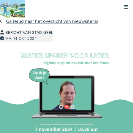
Kli
Ga terug naar het overzicht van nieuwsitems
BERICHT VAN STAD GEEL
MA, 14 OKT 2024