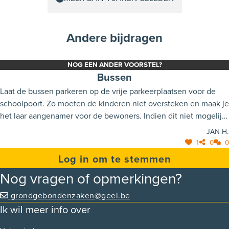
Andere bijdragen
NOG EEN ANDER VOORSTEL?
Bussen
Laat de bussen parkeren op de vrije parkeerplaatsen voor de
schoolpoort. Zo moeten de kinderen niet oversteken en maak je
het laar aangenamer voor de bewoners. Indien dit niet mogelijk
is kan er ook aan de bewoners en het milieu worden gedacht
Jan H.
door steeds aan de buschauffeurs te vragen om de bus stil te
1
0
0
leggen in plaats van stationair te laten draaien tijdens het
Log in om te stemmen
wachten.
Nog vragen of opmerkingen?
grondgebondenzaken@geel.be
Ik wil meer info over