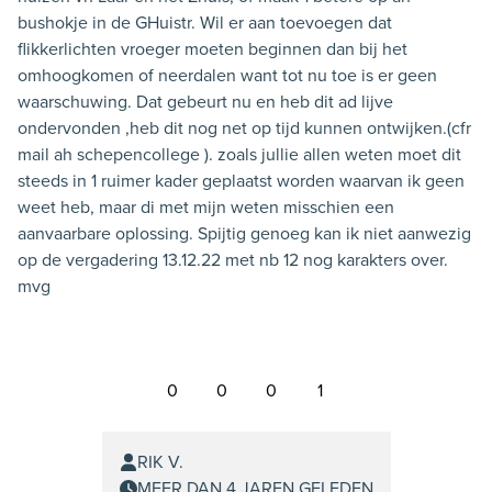
bushokje in de GHuistr. Wil er aan toevoegen dat
flikkerlichten vroeger moeten beginnen dan bij het
omhoogkomen of neerdalen want tot nu toe is er geen
waarschuwing. Dat gebeurt nu en heb dit ad lijve
ondervonden ,heb dit nog net op tijd kunnen ontwijken.(cfr
mail ah schepencollege ). zoals jullie allen weten moet dit
steeds in 1 ruimer kader geplaatst worden waarvan ik geen
weet heb, maar di met mijn weten misschien een
aanvaarbare oplossing. Spijtig genoeg kan ik niet aanwezig
op de vergadering 13.12.22 met nb 12 nog karakters over.
mvg
0
0
0
1
RIK V.
MEER DAN 4 JAREN GELEDEN