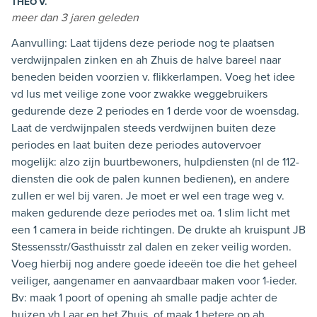
THEO V.
meer dan 3 jaren geleden
Aanvulling: Laat tijdens deze periode nog te plaatsen
verdwijnpalen zinken en ah Zhuis de halve bareel naar
beneden beiden voorzien v. flikkerlampen. Voeg het idee
vd lus met veilige zone voor zwakke weggebruikers
gedurende deze 2 periodes en 1 derde voor de woensdag.
Laat de verdwijnpalen steeds verdwijnen buiten deze
periodes en laat buiten deze periodes autovervoer
mogelijk: alzo zijn buurtbewoners, hulpdiensten (nl de 112-
diensten die ook de palen kunnen bedienen), en andere
zullen er wel bij varen. Je moet er wel een trage weg v.
maken gedurende deze periodes met oa. 1 slim licht met
een 1 camera in beide richtingen. De drukte ah kruispunt JB
Stessensstr/Gasthuisstr zal dalen en zeker veilig worden.
Voeg hierbij nog andere goede ideeën toe die het geheel
veiliger, aangenamer en aanvaardbaar maken voor 1-ieder.
Bv: maak 1 poort of opening ah smalle padje achter de
huizen vh Laar en het Zhuis, of maak 1 betere op ah