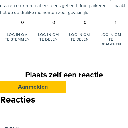
draaien en keren dat er steeds gebeurt, fout parkeren, ... maakt
het op de drukke momenten zeer gevaarlijk.
0
0
0
1
Log in om
Log in om
Log in om
Log in om
te stemmen
te delen
te delen
te
reageren
Plaats zelf een reactie
Aanmelden
Reacties