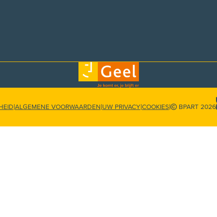
|
|
|
|
HEID
ALGEMENE VOORWAARDEN
UW PRIVACY
COOKIES
BPART 2026