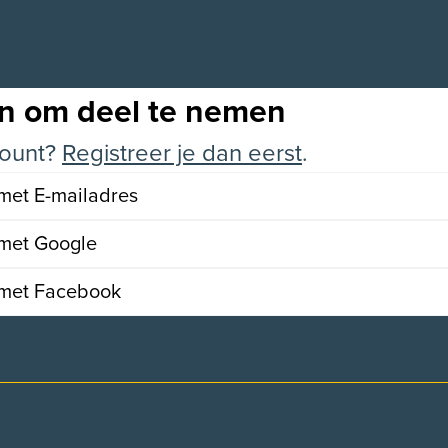
an om deel te nemen
ount?
Registreer je dan eerst
.
et E-mailadres
met Google
met Facebook