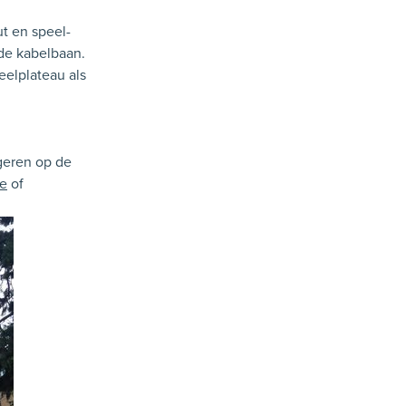
t en speel-
 de kabelbaan.
eelplateau als
ageren op de
be
of