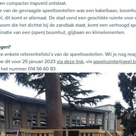
 en compacter trapveld ontstaat.
ie van de gevraagde speeltoestellen was een kabelbaan, boomhu
el, dit komt er allemaal. De stad vond een geschikte ruimte voor
oom die het dichtst bij de zandbak staat, komt een verhoogd sp
natie van een (open) boomhut, glijbaan en klimelementen.
ngen?
je enkele referentiefoto’s van de speeltoestellen. Wil je nog re
oe dit voor 25 januari 2023
via deze link
, via
speelruimte@geel.
p het nummer 014 56 60 83.