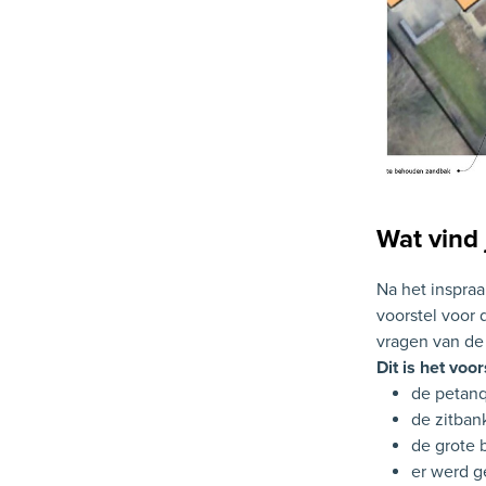
Wat vind 
Na het inspraa
voorstel voor 
vragen van de
Dit is het voor
de petanq
de zitban
de grote 
er werd g