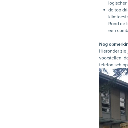
logischer
de top dr
klimtoest
Rond de b
een combi
Nog opmerki
Hieronder zie 
voorstellen, d
telefonisch o