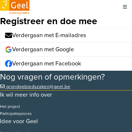
Kli
Registreer en doe mee
Verdergaan met E-mailadres
Verdergaan met Google
Verdergaan met Facebook
Nog vragen of opmerkingen?
grondgebiedszaken@geel.be
Ik wil meer info over
Het project
Participatieproces
Idee voor Geel