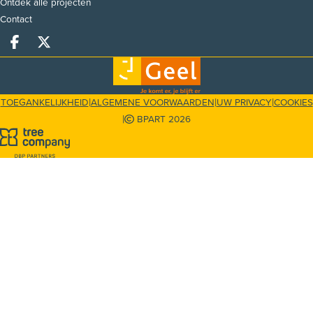
Ontdek alle projecten
Contact
Deel op facebook
Deel op X
|
|
|
TOEGANKELIJKHEID
ALGEMENE VOORWAARDEN
UW PRIVACY
COOKIES
|
BPART 2026