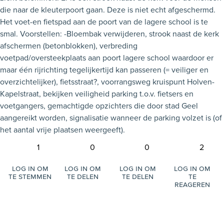
die naar de kleuterpoort gaan. Deze is niet echt afgeschermd.
Het voet-en fietspad aan de poort van de lagere school is te
smal. Voorstellen: -Bloembak verwijderen, strook naast de kerk
afschermen (betonblokken), verbreding
voetpad/oversteekplaats aan poort lagere school waardoor er
maar één rijrichting tegelijkertijd kan passeren (= veiliger en
overzichtelijker), fietsstraat?, voorrangsweg kruispunt Holven-
Kapelstraat, bekijken veiligheid parking t.o.v. fietsers en
voetgangers, gemachtigde opzichters die door stad Geel
aangereikt worden, signalisatie wanneer de parking volzet is (of
het aantal vrije plaatsen weergeeft).
1
0
0
2
Log in om
Log in om
Log in om
Log in om
te stemmen
te delen
te delen
te
reageren