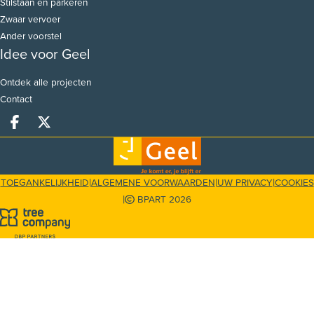
Stilstaan en parkeren
Zwaar vervoer
Ander voorstel
Idee voor Geel
Ontdek alle projecten
Contact
Deel op facebook
Deel op X
|
|
|
TOEGANKELIJKHEID
ALGEMENE VOORWAARDEN
UW PRIVACY
COOKIES
|
BPART 2026