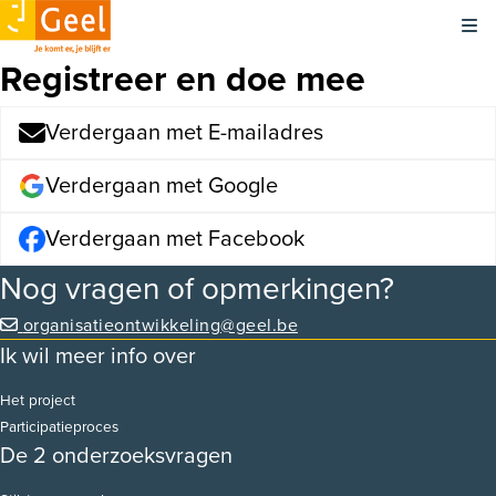
Kli
Registreer en doe mee
Verdergaan met E-mailadres
Verdergaan met Google
Verdergaan met Facebook
Nog vragen of opmerkingen?
organisatieontwikkeling@geel.be
Ik wil meer info over
Het project
Participatieproces
De 2 onderzoeksvragen