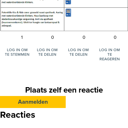
1
0
0
0
Log in om
Log in om
Log in om
Log in om
te stemmen
te delen
te delen
te
reageren
Plaats zelf een reactie
Aanmelden
Reacties