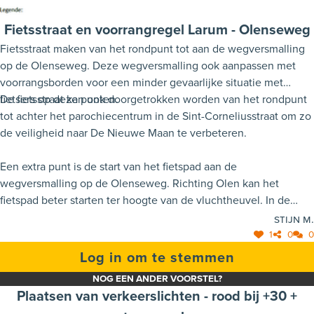
Fietsstraat en voorrangregel Larum - Olenseweg
Fietsstraat maken van het rondpunt tot aan de wegversmalling
op de Olenseweg. Deze wegversmalling ook aanpassen met
voorrangsborden voor een minder gevaarlijke situatie met
fietsers op deze punten.
De fietsstraat kan ook doorgetrokken worden van het rondpunt
tot achter het parochiecentrum in de Sint-Corneliusstraat om zo
de veiligheid naar De Nieuwe Maan te verbeteren.
Een extra punt is de start van het fietspad aan de
wegversmalling op de Olenseweg. Richting Olen kan het
fietspad beter starten ter hoogte van de vluchtheuvel. In de
omgekeerde richting, richting Larum, kan deze ook beter
Stijn M.
starten aan de vluchtheuvel. Vervolgens ook een stuk van de
1
0
0
wegversmalling en aan de rand van de stoep onderbreken
Log in om te stemmen
zodoende de fietsers vanaf de rijbaan tussen kunnen rijden en
NOG EEN ANDER VOORSTEL?
niet na de wegversmalling zich plots in het verkeer moeten
Plaatsen van verkeerslichten - rood bij +30 +
mengen.