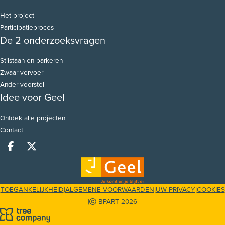
Het project
Participatieproces
De 2 onderzoeksvragen
Stilstaan en parkeren
Zwaar vervoer
Ander voorstel
Idee voor Geel
Ontdek alle projecten
Contact
Deel op facebook
Deel op X
|
|
|
TOEGANKELIJKHEID
ALGEMENE VOORWAARDEN
UW PRIVACY
COOKIES
|
BPART 2026