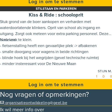
Log in om te stemmen
STILSTAAN EN PARKEREN
Kiss & Ride : schooloprit
Stuk grond van de boer aankopen en verharden met
waterdoorlatende klinkers. Oprit van school als ingang en
uitgang. Zorgt ook meteen voor extra parking personeel. Deze
is nu vaak te klein.
Nadelen:
- fietsenstalling heeft een gevaarlijke plek -> afbakenen
- smalle doorgang voor wagens in beide richtingen
- blinde hoek bij het wegrijden (gevel technische ruimte)
- minder insteressant voor De Nieuwe Maan
Stijn M.
1
0
0
Log in om te stemmen
Nog vragen of opmerkingen?
organisatieontwikkeling@geel.be
Ik wil meer info over