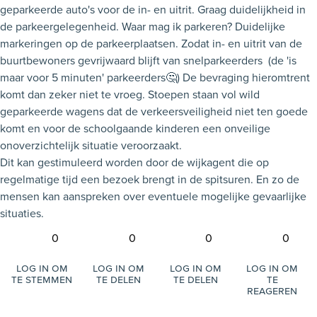
geparkeerde auto's voor de in- en uitrit. Graag duidelijkheid in
de parkeergelegenheid. Waar mag ik parkeren? Duidelijke
markeringen op de parkeerplaatsen. Zodat in- en uitrit van de
buurtbewoners gevrijwaard blijft van snelparkeerders (de 'is
maar voor 5 minuten' parkeerders🤔) De bevraging hieromtrent
komt dan zeker niet te vroeg. Stoepen staan vol wild
geparkeerde wagens dat de verkeersveiligheid niet ten goede
komt en voor de schoolgaande kinderen een onveilige
onoverzichtelijk situatie veroorzaakt.
Dit kan gestimuleerd worden door de wijkagent die op
regelmatige tijd een bezoek brengt in de spitsuren. En zo de
mensen kan aanspreken over eventuele mogelijke gevaarlijke
situaties.
0
0
0
0
Log in om
Log in om
Log in om
Log in om
te stemmen
te delen
te delen
te
reageren