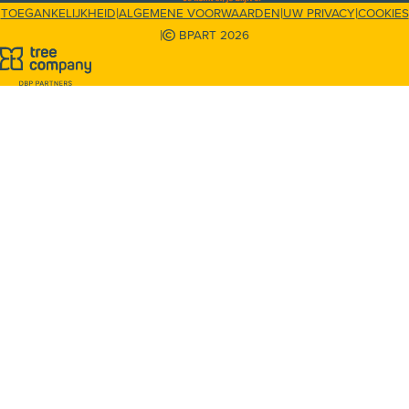
|
|
|
TOEGANKELIJKHEID
ALGEMENE VOORWAARDEN
UW PRIVACY
COOKIES
|
BPART 2026