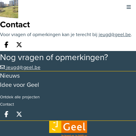
Kli
Contact
Voor vragen of opmerkingen kan je terecht bij
jeugd@geel.be
.
Deel op facebook
Deel op X
Nog vragen of opmerkingen?
jeugd@geel.be
Nieuws
Idee voor Geel
Ontdek alle projecten
Contact
Deel op facebook
Deel op X