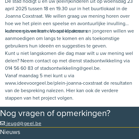
De stad nodigt u en uw (klein)kinderen uit op woensdag 23
april 2025 tussen 18 en 19.30 uur in het buurtlokaal in de
Joanna Coxstraat. We willen graag uw mening horen over
hoe we het plein een speelse en avontuurlijke invulling
kunnen geven met een speelparcours.
Iedereen is welkom. Vooral kinderen en jongeren willen we
aanmoedigen om langs te komen en als toekomstige
gebruikers hun ideeën en suggesties te geven.
Kunt u niet langskomen die dag maar wilt u uw mening wel
delen? Neem contact op met dienst stadsontwikkeling via
014 56 60 83 of stadsontwikkeling@geel.be.
Vanaf maandag 5 mei kunt u via
www.ideevoorgeel.be/plein-joanna-coxstraat de resultaten
van de bespreking nalezen. Hier kan ook de verdere
stappen van het project volgen.
Nog vragen of opmerkingen?
jeugd@geel.be
Nieuws