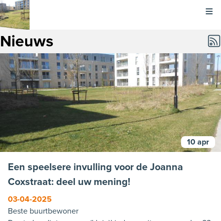
Kli
Nieuws
10 apr
Een speelsere invulling voor de Joanna
Coxstraat: deel uw mening!
03-04-2025
Beste buurtbewoner