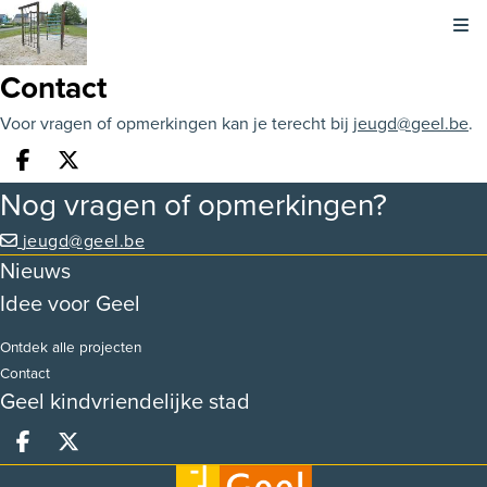
Kli
Contact
Voor vragen of opmerkingen kan je terecht bij
jeugd@geel.be
.
Deel op facebook
Deel op X
Nog vragen of opmerkingen?
jeugd@geel.be
Nieuws
Idee voor Geel
Ontdek alle projecten
Contact
Geel kindvriendelijke stad
Deel op facebook
Deel op X