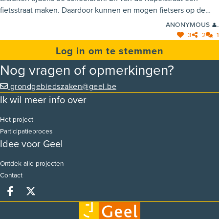
fietsstraat maken. Daardoor kunnen en mogen fietsers op de
baan rijden wanneer de school uit is. Wel extra parkeerstroken
Anonymous 👤.
voorzien tov het kruispunt Kapelstraat - Holven. Automobilisten
3
2
1
stimuleren om hier te parkeren.
Log in om te stemmen
Nog vragen of opmerkingen?
grondgebiedszaken@geel.be
Ik wil meer info over
Het project
Participatieproces
Idee voor Geel
Ontdek alle projecten
Contact
Deel op facebook
Deel op X