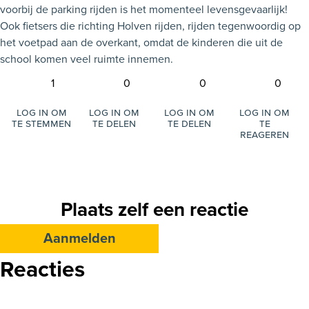
voorbij de parking rijden is het momenteel levensgevaarlijk!
Ook fietsers die richting Holven rijden, rijden tegenwoordig op
het voetpad aan de overkant, omdat de kinderen die uit de
school komen veel ruimte innemen.
1
0
0
0
Log in om
Log in om
Log in om
Log in om
te stemmen
te delen
te delen
te
reageren
Plaats zelf een reactie
Aanmelden
Reacties