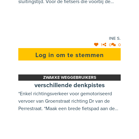
sluitingstijd. Voor de fietsers die voorbij de
parking rijden is het momenteel
levensgevaarlijk! Ook fietsers die richting
Holven rijden, rijden tegenwoordig op het
voetpad aan de overkant, omdat de kinderen
Ine S.
die uit de school komen veel ruimte innemen.
1
0
0
Log in om te stemmen
ZWAKKE WEGGEBRUIKERS
verschillende denkpistes
*Enkel richtingsverkeer voor gemotoriseerd
vervoer van Groenstraat richting Dr van de
Perrestraat. *Maak een brede fietspad aan de
andere kant van de straat, zodat de fietsers de
auto's niet tegenkomen wanneer de auto's van
de parking rijden of er op rijden. Laat de
kinderen dan oversteken ter hoogte van het