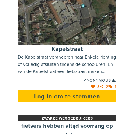
Kapelstraat
De Kapelstraat veranderen naar Enkele richting
of volledig afsluiten tijdens de schooluren. En
van de Kapelstraat een fietsstraat maken.
Daardoor kunnen en mogen fietsers op de
Anonymous 👤.
baan rijden wanneer de school uit is. Wel extra
3
2
1
parkeerstroken voorzien tov het kruispunt
Log in om te stemmen
Kapelstraat - Holven. Automobilisten
stimuleren om hier te parkeren.
ZWAKKE WEGGEBRUIKERS
fietsers hebben altijd voorrang op