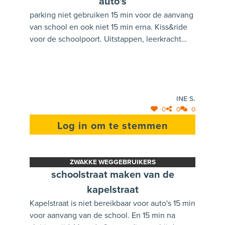
auto's
parking niet gebruiken 15 min voor de aanvang
van school en ook niet 15 min erna. Kiss&ride
voor de schoolpoort. Uitstappen, leerkracht
begeleidt kleinste kinderen, ouders rijden zelf
verder. Dus in deze periode geen gebruik van
de parking.
Ine S.
0
0
0
Log in om te stemmen
ZWAKKE WEGGEBRUIKERS
schoolstraat maken van de
kapelstraat
Kapelstraat is niet bereikbaar voor auto's 15 min
voor aanvang van de school. En 15 min na