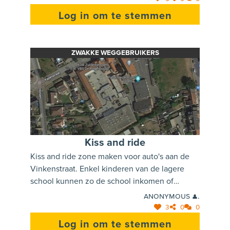
Log in om te stemmen
ZWAKKE WEGGEBRUIKERS
Kiss and ride
Kiss and ride zone maken voor auto's aan de
Vinkenstraat. Enkel kinderen van de lagere
school kunnen zo de school inkomen of
verlaten. Zo zal het verkeer in de kapelstraat
Anonymous 👤.
verminderd worden.
3
0
0
Log in om te stemmen