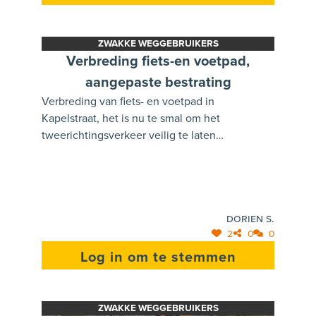
ZWAKKE WEGGEBRUIKERS
Verbreding fiets-en voetpad,
aangepaste bestrating
Verbreding van fiets- en voetpad in
Kapelstraat, het is nu te smal om het
tweerichtingsverkeer veilig te laten
fietsen/wandelen. - Aanpassing van de
bestrating voor de kerk, de klinkers zijn
gevaarlijk met glad of nat weer en niet
praktisch voor steppers. - Eenrichtingsstraat
Dorien S.
zodat het gemotoriseerd verkeer maar vanaf
2
0
0
één kant in het oog gehouden moet worden. -
Invoering van schoolstraat
Log in om te stemmen
ZWAKKE WEGGEBRUIKERS