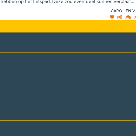
Carolien V.
1
0
0