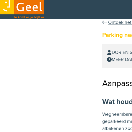
Ontdek het
Parking na
DORIEN S
MEER DA
Aanpass
Wat houdt
Wegneembare p
geparkeerd ma
afbakenen zoda