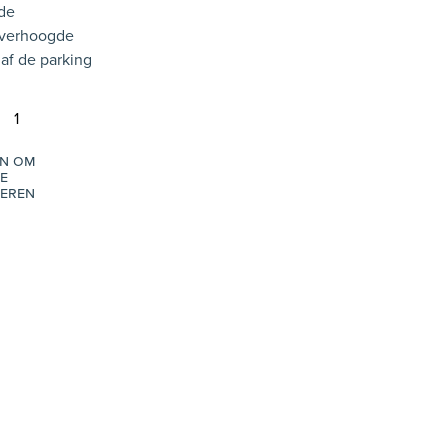
 de
 verhoogde
 af de parking
1
in om
e
eren