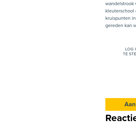
wandelstrook v
kleuterschool
kruispunten in
gereden kan 
Log 
te s
Aan
Reacti