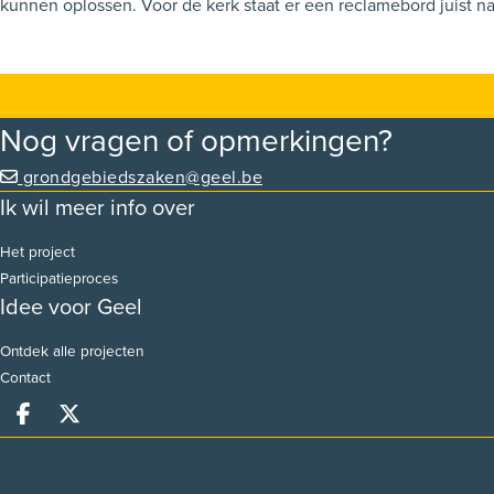
kunnen oplossen. Voor de kerk staat er een reclamebord juist naast het fietspad. Ook deze staat in de weg om een goed zicht te hebben op het fietspad. Deze zou eventueel kunnen verplaatst
of verwijderd worden.
Nog vragen of opmerkingen?
grondgebiedszaken@geel.be
Ik wil meer info over
Het project
Participatieproces
Idee voor Geel
Ontdek alle projecten
Contact
Deel op facebook
Deel op X