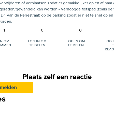
erwijderen of verplaatsen zodat er gemakkelijker op en af naar
 gereden/gewandeld kan worden - Verhoogde fietspad (zoals de
 Dr. Van de Perrestraat) op de parking zodat er niet te snel op en
worden.
1
0
0
in om
Log in om
Log in om
Log 
temmen
te delen
te delen
t
reag
Plaats zelf een reactie
melden
es