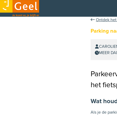
Ontdek het
Parking na
CAROLIEN
MEER DA
Parkeer
het fiet
Wat houdt
Als je de park