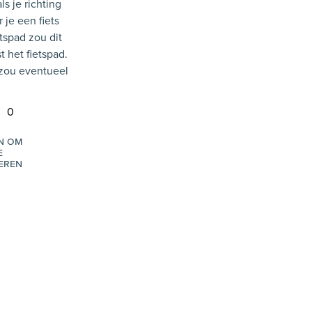
s je richting
r je een fiets
tspad zou dit
 het fietspad.
 zou eventueel
0
in om
e
eren