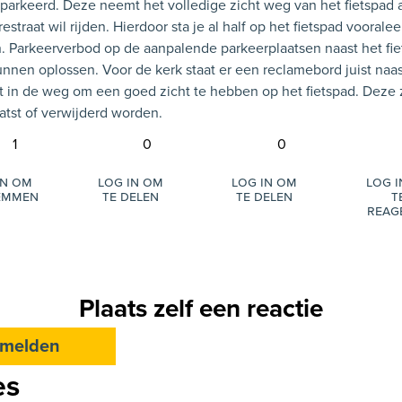
arkeerd. Deze neemt het volledige zicht weg van het fietspad al
estraat wil rijden. Hierdoor sta je al half op het fietspad vooralee
. Parkeerverbod op de aanpalende parkeerplaatsen naast het fie
nnen oplossen. Voor de kerk staat er een reclamebord juist naast
t in de weg om een goed zicht te hebben op het fietspad. Deze
atst of verwijderd worden.
1
0
0
in om
Log in om
Log in om
Log 
emmen
te delen
te delen
t
reag
Plaats zelf een reactie
melden
es