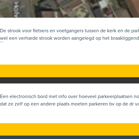
De strook voor fietsers en voetgangers tussen de kerk en de par
wel een verharde strook worden aangelegd op het braakliggend 
Zie foto
Een electronisch bord met info over hoeveel parkeerplaatsen nog vrij zijn. Dit voor je de kapelstraat inrijdt. Zodat auto's weten voor ze de ka