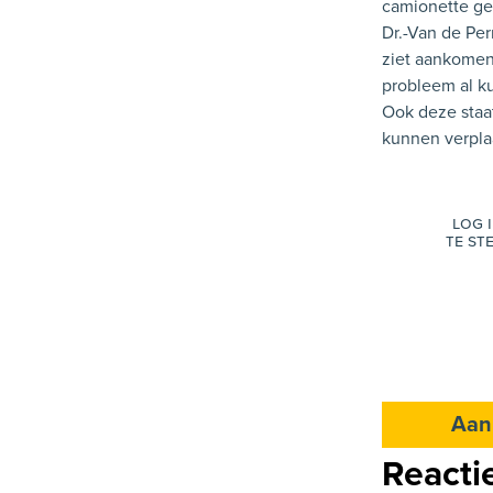
camionette gep
Dr.-Van de Perr
ziet aankomen
probleem al ku
Ook deze staa
kunnen verpla
Log 
te st
Aan
Reacti