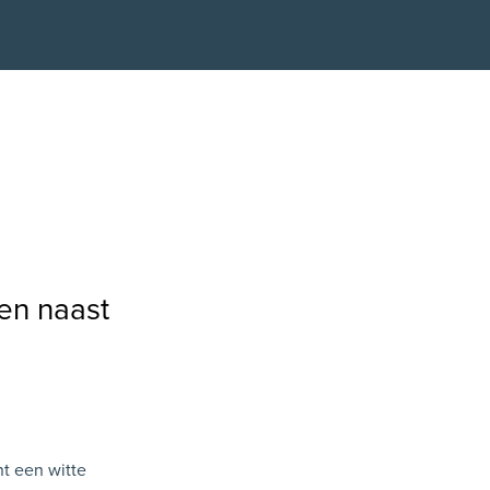
Kli
en naast
nt een witte