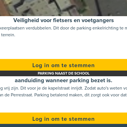
Veiligheid voor fietsers en voetgangers
keerplaatsen verdubbelen. Dit door de parking enkelrichting te 
terrein.
Log in om te stemmen
PARKING NAAST DE SCHOOL
aanduiding wanneer parking bezet is.
pelstraat inrijden dat de parking niet bereikbaar is en
dat ze zelf op een andere plaats moeten parkeren bv op de dr van de Perrestraat. 
Log in om te stemmen