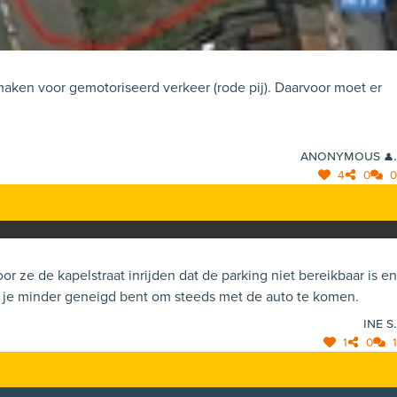
maken voor gemotoriseerd verkeer (rode pij). Daarvoor moet er
Anonymous 👤.
4
0
0
Parking betalend maken, dit zorgt ook voor dat je minder geneigd bent om steeds met de auto te komen.
Ine S.
1
0
1