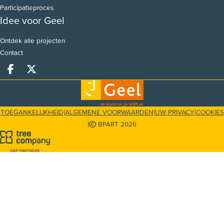
Participatieproces
Idee voor Geel
Ontdek alle projecten
Contact
Deel op facebook
Deel op X
|
|
|
TOEGANKELIJKHEID
ALGEMENE VOORWAARDEN
UW PRIVACY
COOKIES
|
BPART 2026