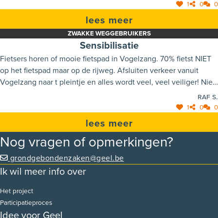
1
0
0
lees meer
ZWAKKE WEGGEBRUIKERS
Sensibilisatie
Fietsers horen of mooie fietspad in Vogelzang. 70% fietst NIET
op het fietspad maar op de rijweg. Afsluiten verkeer vanuit
Vogelzang naar t pleintje en alles wordt veel, veel veiliger! Niet
parkeren in een bepaalde zone voor de grote school. Auto's
Raf S.
steken gewoon voorbij over het fietspad anders,
1
0
0
levensgevaarlijk, dus niet parkeren!
lees meer
Nog vragen of opmerkingen?
grondgebondenzaken@geel.be
Ik wil meer info over
Het project
Participatieproces
Idee voor Geel