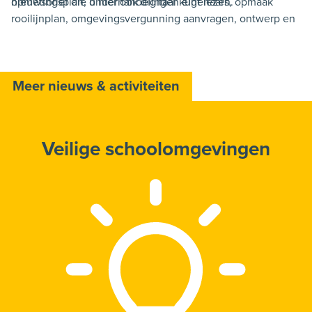
opmetingsplan, onderhandelingen eigenaars, opmaak
nieuwsbrief die u hier ook digitaal kunt lezen.
rooilijnplan, omgevingsvergunning aanvragen, ontwerp en
aanstelling aannemer.
Meer nieuws & activiteiten
Veilige schoolomgevingen