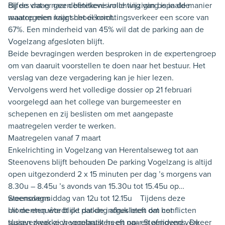
cijfers dat er geen betekenisvolle wijziging is in de manier
Bij de vraag naar definitieve inrichting van bepaalde
waarop men naar school komt.
maatregelen krijgt het éénrichtingsverkeer een score van
67%. Een minderheid van 45% wil dat de parking aan de
Vogelzang afgesloten blijft.
Beide bevragingen werden besproken in de expertengroep
om van daaruit voorstellen te doen naar het bestuur. Het
verslag van deze vergadering kan je hier lezen.
Vervolgens werd het volledige dossier op 21 februari
voorgelegd aan het college van burgemeester en
schepenen en zij beslisten om met aangepaste
maatregelen verder te werken.
Maatregelen vanaf 7 maart
Enkelrichting in Vogelzang van Herentalseweg tot aan
Steenovens blijft behouden De parking Vogelzang is altijd
open uitgezonderd 2 x 15 minuten per dag ’s morgens van
8.30u – 8.45u ’s avonds van 15.30u tot 15.45u op
woensdagmiddag van 12u tot 12.15u Tijdens deze
Steenovens
momenten wordt de parking afgesloten om conflicten
Uit de enquête blijkt dat de indruk leeft dat het
tussen zwakke weggebruikers en op- en afrijdend verkeer
sluipverkeer zich verplaatst heeft naar Steenovens. De