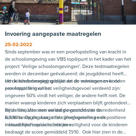
Invoering aangepaste maatregelen
25-02-2022
Sinds september was er een proefopstelling van kracht in
de schoolomgeving van VBS top@punt in het kader van het
project ‘Veilige schoolomgevingen’. Deze testmaatregelen
werden in december geëvalueerd: de jeugddienst heeft
een kinderbevraging gedaan en de volwassenen konden
Uit de kinderbevraging blijkt dat de meningen over de
een enquête invullen.
proefopstelling en het veiligheidsgevoel verdeeld zijn:
ongeveer 50% vindt het veiliger, de andere helft niet. De
manier waarop kinderen zich verplaatsen blijft grotendeels
hetzelfde. Voor een volledig overzicht van de
Bij de enquête zien we dat de gemiddelde tevredenheid
kinderbevraging kan je de cijfergegevens en de
6,3/10 is. Op de vraag of de proefopstelling een positieve
inhoudelijke evaluatie bekijken.
invloed heeft op de ruimte en veiligheid voor de kinderen
bedraagt de score gemiddeld 7,1/10. Ook hier zien in de