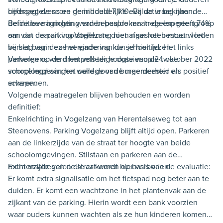
cijfergegevens en de inhoudelijke evaluatie bekijken.
bedraagt de score gemiddeld 7,1/10. Bij de vraag naar de
definitieve inrichting van bepaalde maatregelen geeft 74%
Beide bevragingen werden besproken in de expertengroep
aan dat de parking Vogelzang niet afgesloten moet worden
om van daaruit voorstellen te doen naar het bestuur. Het
bij het begin en het einde van de schooltijd. Het links
verslag van deze vergadering kun je hier lezen.
parkeren op de drempels ter hoogte van de twee
Vervolgens werd het volledige dossier op 24 oktober 2022
schoolomgevingen werd door de meerderheid als positief
voorgelegd aan het college van burgemeester en
ervaren.
schepenen.
Volgende maatregelen blijven behouden en worden
definitief:
Enkelrichting in Vogelzang van Herentalseweg tot aan
Steenovens. Parking Vogelzang blijft altijd open. Parkeren
aan de linkerzijde van de straat ter hoogte van beide
schoolomgevingen. Stilstaan en parkeren aan de
rechterzijde van de straat wordt hier verboden.
Extra maatregelen die er komen op basis van de evaluatie:
Er komt extra signalisatie om het fietspad nog beter aan te
duiden. Er komt een wachtzone in het plantenvak aan de
zijkant van de parking. Hierin wordt een bank voorzien
waar ouders kunnen wachten als ze hun kinderen komen