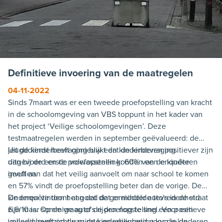
Definitieve invoering van de maatregelen
04-11-2022
Sinds 7maart was er een tweede proefopstelling van kracht
in de schoolomgeving van VBS toppunt in het kader van
het project ‘Veilige schoolomgevingen’. Deze
testmaatregelen werden in september geëvalueerd: de
jeugddienst heeft opnieuw een kinderbevraging
Uit de kinderbevraging blijkt dat de kinderen positiever zijn
uitgevoerd en de volwassenen konden een enquête
dan bij de eerste proefopstelling: 60% van de kinderen
invullen.
geeft aan dat het veilig aanvoelt om naar school te komen
en 57% vindt de proefopstelling beter dan de vorige. De
kinderen vinden het goed dat er minder auto's in de straat
De enquête toont aan dat de gemiddelde tevredenheid
zijn maar sommige auto's rijden nog te snel. Voor een
6,6/10 is. Op de vraag of de proefopstelling een positieve
volledig overzicht van de kinderbevraging kun je de
invloed heeft op de ruimte en veiligheid voor de kinderen