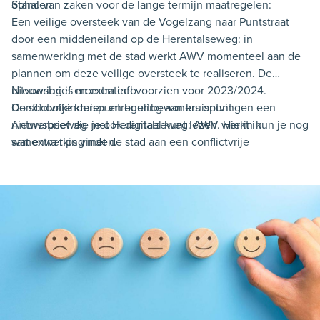
ophalen.
Stand van zaken voor de lange termijn maatregelen:
Een veilige oversteek van de Vogelzang naar Puntstraat
door een middeneiland op de Herentalseweg: in
samenwerking met de stad werkt AWV momenteel aan de
plannen om deze veilige oversteek te realiseren. De
uitvoering is momenteel voorzien voor 2023/2024.
Nieuwsbrief en extra info
Conflictvrije kruispuntregeling aan kruispunt
De schoolkinderen en buurtbewoners ontvingen een
Antwerpseweg met Herentalseweg: AWV werkt in
nieuwsbrief die je ook digitaal kunt lezen. Hierin kun je nog
samenwerking met de stad aan een conflictvrije
wat extra tips vinden.
kruispuntregeling. De uitvoering is ook voorzien voor
2023/2024. Een trage verbinding naast McDonald's:
onderzoek heeft aangetoond dat dit mogelijk is en het
volledige stappenplan en het kostenplaatje werden in kaart
gebracht. Budgettair kan de uitvoering hiervan pas
voorzien worden in de planperiode 2026-2031.