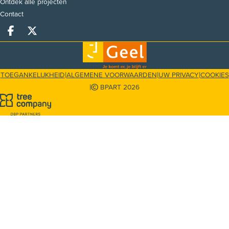
Ontdek alle projecten
Contact
Deel op facebook
Deel op X
|
|
|
TOEGANKELIJKHEID
ALGEMENE VOORWAARDEN
UW PRIVACY
COOKIES
|
BPART 2026