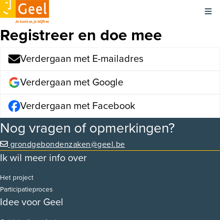
Kli
Registreer en doe mee
Verdergaan met E-mailadres
Verdergaan met Google
Verdergaan met Facebook
Nog vragen of opmerkingen?
grondgebondenzaken@geel.be
Ik wil meer info over
Het project
Participatieproces
Idee voor Geel