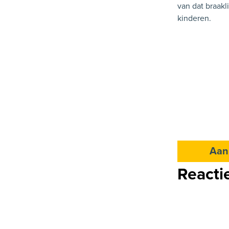
van dat braakl
kinderen.
Aan
Reacti