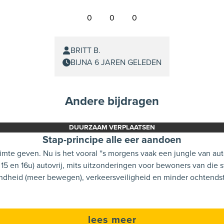
0
0
0
BRITT B.
BIJNA 6 JAREN GELEDEN
Andere bijdragen
DUURZAAM VERPLAATSEN
Stap-principe alle eer aandoen
 Burgstraat en het laatste stuk
Ruimte geven aan voetgangers en fietsers is goed voor de gezondheid (meer bewegen), 
lees meer