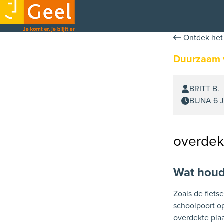
Ontdek het
Duurzaam 
BRITT B.
BIJNA 6
overdekt
Wat houdt
Zoals de fiets
schoolpoort op
overdekte pla