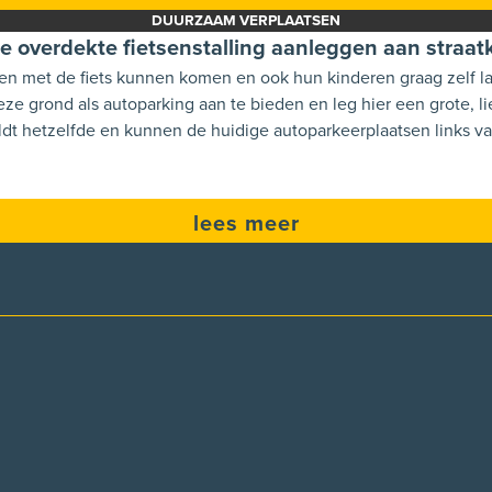
DUURZAAM VERPLAATSEN
e overdekte fietsenstalling aanleggen aan straat
 konden hun fietsen plaatsen aan de
fietsenparking aan voor de k
lees meer