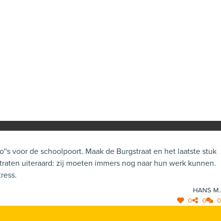
verkeersveiligheid en minder ochtendstress.
Hans M.
0
0
0