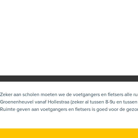
Zeker aan scholen moeten we de voetgangers en fietsers alle ruimte geven. Nu is het vooral ''s morgens vaak een jungle van auto''s voor de schoolpoort. Maak de
Groenenheuvel vanaf Hollestraa (zeker al tussen 8-9u en tussen 15 en 16u) autovrij, mits uitzonderingen voor bewoners van die straten uiteraard: zij moeten immers nog naar hun werk kunnen.