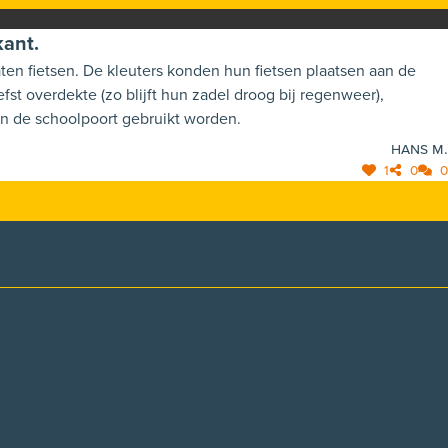
kant.
leuters. Voor het lager onderwijs geldt hetzelfde en kunnen de huidige autoparkeerplaatsen links van de schoolpoort gebruikt worden.
Hans M.
1
0
0