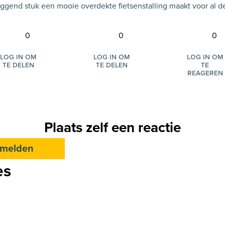
iggend stuk een mooie overdekte fietsenstalling maakt voor al d
0
0
0
Log in om
Log in om
Log in om
te delen
te delen
te
reageren
Plaats zelf een reactie
melden
es