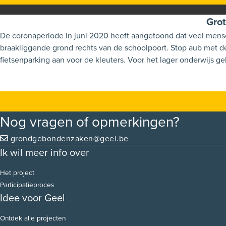
Grot
De coronaperiode in juni 2020 heeft aangetoond dat veel mensen met de fiets kunnen komen en ook hun kinderen graag zelf laten fietsen. De kleuters
braakliggende grond rechts van de schoolpoort. Stop aub met deze grond als autoparking aan te bieden en leg hier een grote, liefst overdekte (zo blijft hun zadel droog bij regenweer),
Nog vragen of opmerkingen?
grondgebondenzaken@geel.be
Ik wil meer info over
Het project
Participatieproces
Idee voor Geel
Ontdek alle projecten