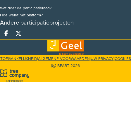
Wat doet de participatieraad?
Hoe werkt het platform?
Andere participatieprojecten
Deel op facebook
Deel op X
|
|
|
TOEGANKELIJKHEID
ALGEMENE VOORWAARDEN
UW PRIVACY
COOKIES
|
BPART 2026