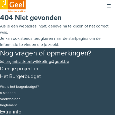
Kli
404 Niet gevonden
Als je een webadres ingaf, gelieve na te kijken of het correct
was.
Je kan ook steeds terugkeren naar de
startpagina
om de
informatie te vinden die je zoekt.
Nog vragen of opmerkingen?
organisatieontwikkeling@geel.be
Dien je project in
Het Burgerbudget
Wat is het burgerbudget?
5 stappen
Voorwaarden
Reglement
Extra info