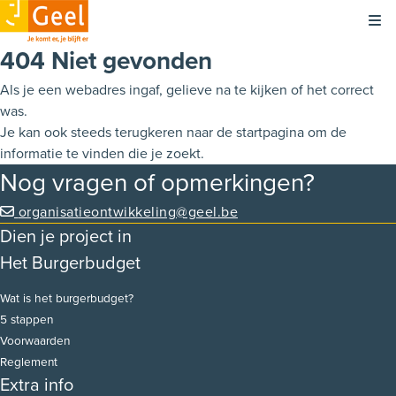
Kli
404 Niet gevonden
Als je een webadres ingaf, gelieve na te kijken of het correct
was.
Je kan ook steeds terugkeren naar de
startpagina
om de
informatie te vinden die je zoekt.
Nog vragen of opmerkingen?
organisatieontwikkeling@geel.be
Dien je project in
Het Burgerbudget
Wat is het burgerbudget?
5 stappen
Voorwaarden
Reglement
Extra info