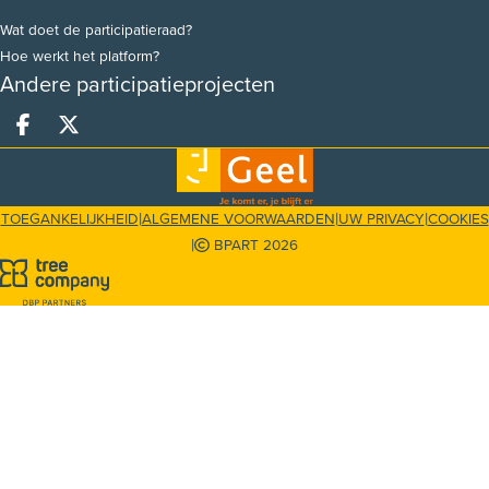
Wat doet de participatieraad?
Hoe werkt het platform?
Andere participatieprojecten
Deel op facebook
Deel op X
|
|
|
TOEGANKELIJKHEID
ALGEMENE VOORWAARDEN
UW PRIVACY
COOKIES
|
BPART 2026