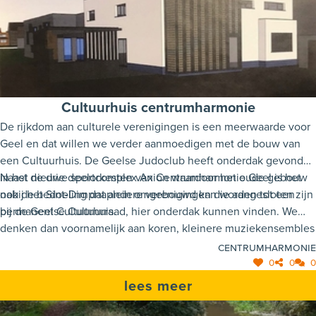
Cultuurhuis centrumharmonie
De rijkdom aan culturele verenigingen is een meerwaarde voor
Geel en dat willen we verder aanmoedigen met de bouw van
een Cultuurhuis. De Geelse Judoclub heeft onderdak gevonden
in het nieuwe sportcomplex Axion waardoor het oude gebouw
Naast de drie deelorkesten van Centrumharmonie Geel is het
nabij het Sint-Dimpnaplein omgebouwd kan worden tot een
ook de bedoeling dat andere verenigingen die aangesloten zijn
permanent Cultuurhuis.
bij de Geelse Cultuurraad, hier onderdak kunnen vinden. We
denken dan voornamelijk aan koren, kleinere muziekensembles
en kleine en middelgrote orkesten. Maar de te bouwen
Centrumharmonie
infrastructuur kan ook dienen als vergaderruimte en geeft
0
0
0
mogelijkheden tot het geven van presentaties door lokale
lees meer
socio-culturele verenigingen. Om te voldoen aan de geluids- en
isolatienormen werd er een studie uitgevoerd die de