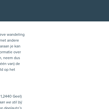
Kli
ieve wandeling
n met andere
raan je kan
ormatie over
om, neem dus
(één van) de
ld op het
 1,2440 Geel)
n we stil bij
e deelauto’s,