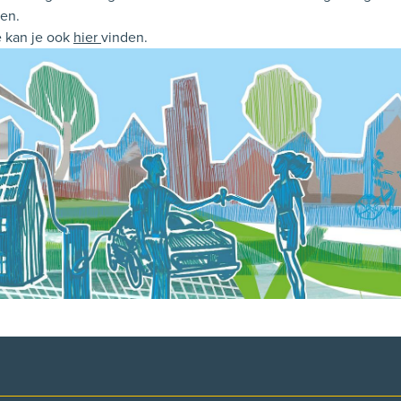
ven.
e kan je ook
hier
vinden.
p facebook
l op X