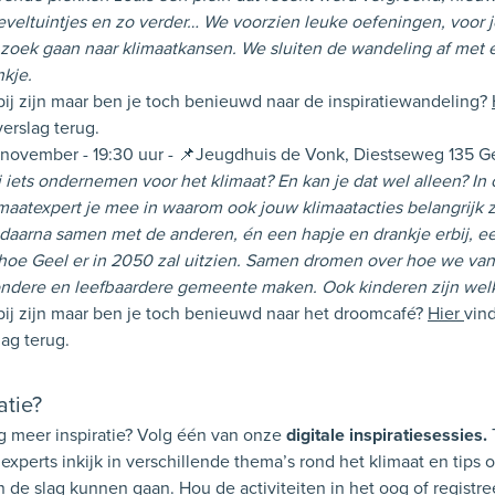
geveltuintjes en zo verder… We voorzien leuke oefeningen, voor 
 zoek gaan naar klimaatkansen. We sluiten de wandeling af met 
nkje.
 bij zijn maar ben je toch benieuwd naar de inspiratiewandeling?
verslag terug.
november - 19:30 uur - 📌Jeugdhuis de Vonk, Diestseweg 135 G
 iets ondernemen voor het klimaat? En kan je dat wel alleen? I
aatexpert je mee in waarom ook jouw klimaatacties belangrijk zij
aarna samen met de anderen, én een hapje en drankje erbij, 
hoe Geel er in 2050 zal uitzien. Samen dromen over hoe we va
ndere en leefbaardere gemeente maken. Ook kinderen zijn wel
 bij zijn maar ben je toch benieuwd naar het droomcafé?
Hier
vind
lag terug.
atie?
 meer inspiratie? Volg één van onze
digitale inspiratiesessies.
experts inkijk in verschillende thema’s rond het klimaat en tips
 de slag kunnen gaan. Hou de activiteiten in het oog of registre