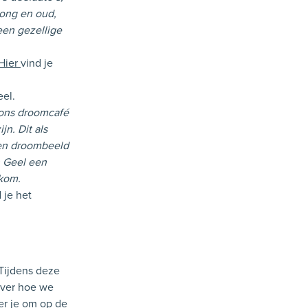
jong en oud,
een gezellige
Hier
vind je
eel.
n ons droomcafé
n. Dit als
een droombeeld
n Geel een
kom.
 je het
Tijdens deze
 over hoe we
er je om op de