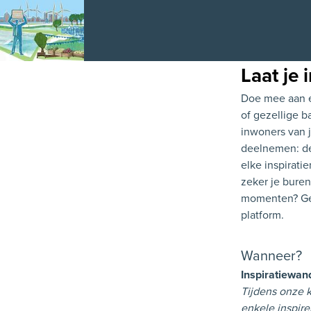
Laat je 
Doe mee aan é
of gezellige b
inwoners van 
deelnemen: de
elke inspirati
zeker je buren
momenten? Gee
platform.
Wanneer?
Inspiratiewan
Tijdens onze k
enkele inspire