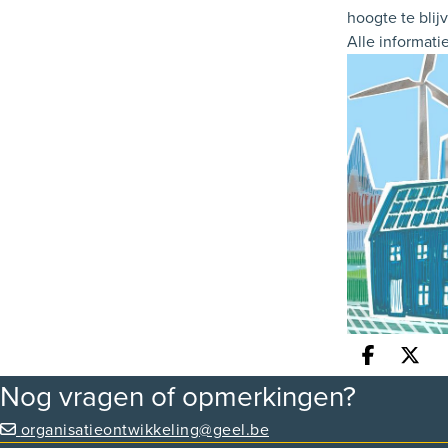
hoogte te blij
Alle informati
Deel o
Dee
Nog vragen of opmerkingen?
organisatieontwikkeling@geel.be