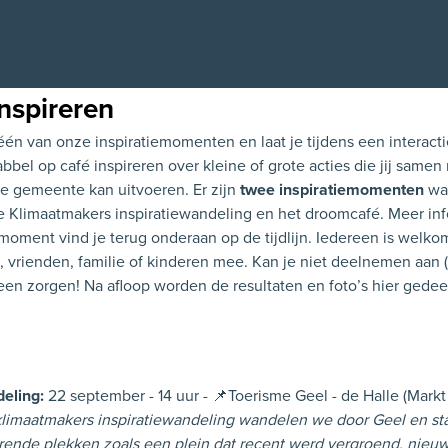
inspireren
én van onze inspiratiemomenten en laat je tijdens een interact
abbel op café inspireren over kleine of grote acties die jij same
je gemeente kan uitvoeren. Er zijn
twee inspiratiemomenten
waa
 Klimaatmakers inspiratiewandeling en het droomcafé. Meer inf
emoment vind je terug onderaan op de tijdlijn. Iedereen is welk
, vrienden, familie of kinderen mee. Kan je niet deelnemen aan 
n zorgen! Na afloop worden de resultaten en foto’s hier gedee
deling:
22 september - 14 uur - 📌Toerisme Geel - de Halle (Markt
limaatmakers inspiratiewandeling wandelen we door Geel en staa
rende plekken zoals een plein dat recent werd vergroend, nieuw