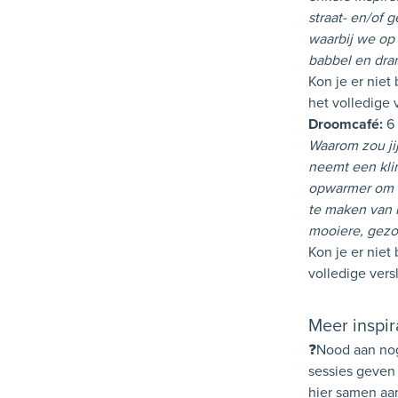
straat- en/of 
waarbij we op
babbel en dra
Kon je er niet
het volledige 
Droomcafé:
6 
Waarom zou jij
neemt een klim
opwarmer om d
te maken van 
mooiere, gezo
Kon je er niet
volledige vers
Meer inspir
❓Nood aan nog
sessies geven 
hier samen aan