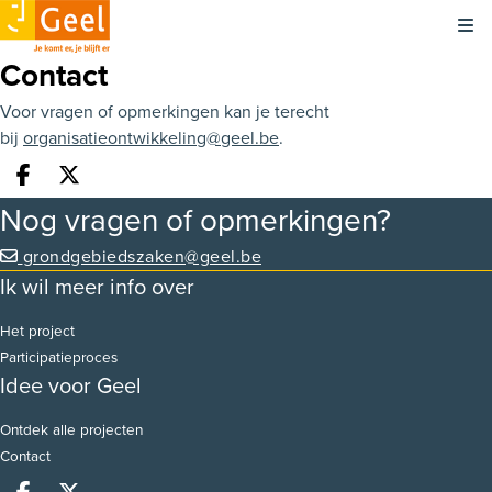
Kli
Contact
Voor vragen of opmerkingen kan je terecht
bij
organisatieontwikkeling@geel.be
.
Deel op facebook
Deel op X
Nog vragen of opmerkingen?
grondgebiedszaken@geel.be
Ik wil meer info over
Het project
Participatieproces
Idee voor Geel
Ontdek alle projecten
Contact