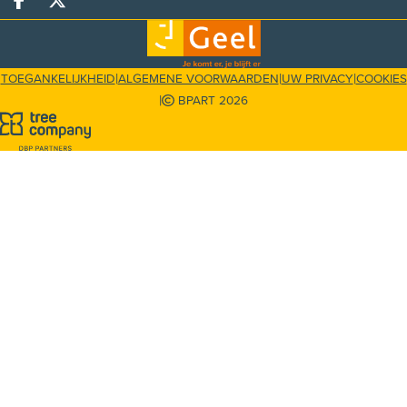
Deel op facebook
Deel op X
|
|
|
TOEGANKELIJKHEID
ALGEMENE VOORWAARDEN
UW PRIVACY
COOKIES
|
BPART 2026