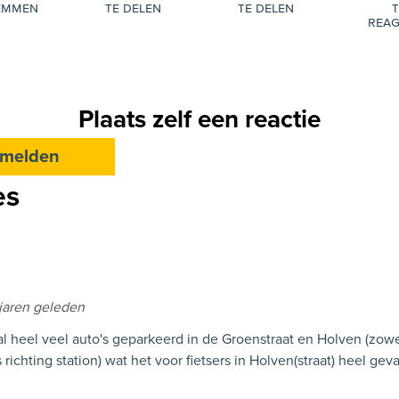
emmen
te delen
te delen
t
reag
Plaats zelf een reactie
melden
es
jaren geleden
al heel veel auto's geparkeerd in de Groenstraat en Holven (zowe
s richting station) wat het voor fietsers in Holven(straat) heel geva