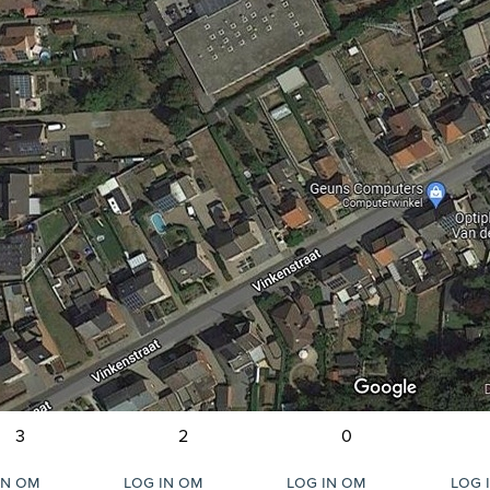
3
2
0
in om
Log in om
Log in om
Log 