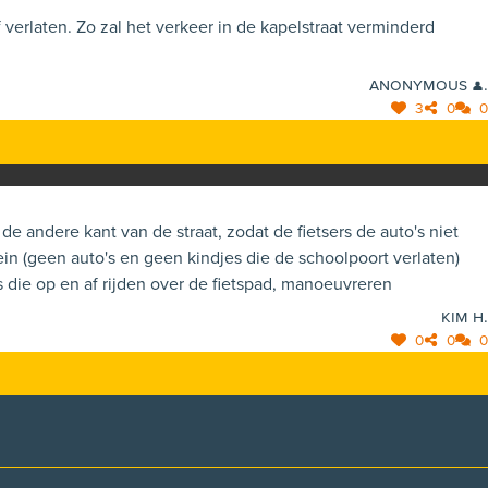
verlaten. Zo zal het verkeer in de kapelstraat verminderd
Anonymous 👤.
3
0
0
e andere kant van de straat, zodat de fietsers de auto's niet
's die op en af rijden over de fietspad, manoeuvreren
Kim H.
0
0
0