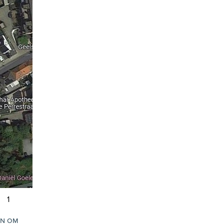
1
in om