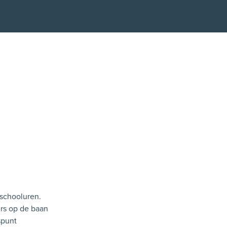
Kli
 schooluren.
ers op de baan
spunt