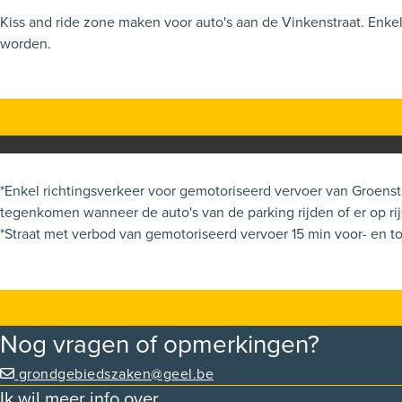
Kiss and ride zone maken voor auto's aan de Vinkenstraat. Enke
worden.
*Enkel richtingsverkeer voor gemotoriseerd vervoer van Groenstra
tegenkomen wanneer de auto's van de parking rijden of er op rijden. Laat de kinderen dan oversteken ter hoogte van het kerkplein (geen auto's en geen kindjes die de schoolp
*Straat met verbod van gemotoriseerd vervoer 15 min voor- en tot
Nog vragen of opmerkingen?
grondgebiedszaken@geel.be
Ik wil meer info over