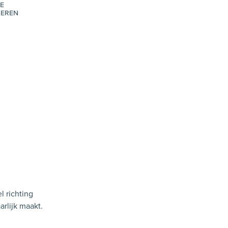
e
eren
l richting
arlijk maakt.