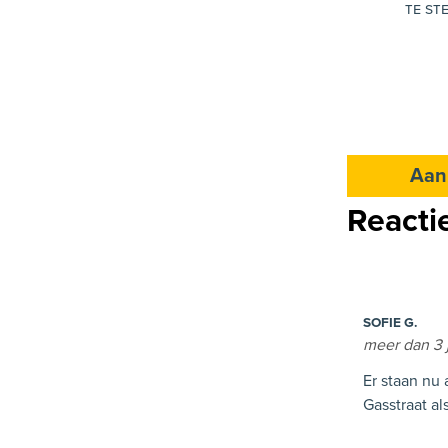
te st
Aan
Reacti
SOFIE G.
meer dan 3 
Er staan nu 
Gasstraat al