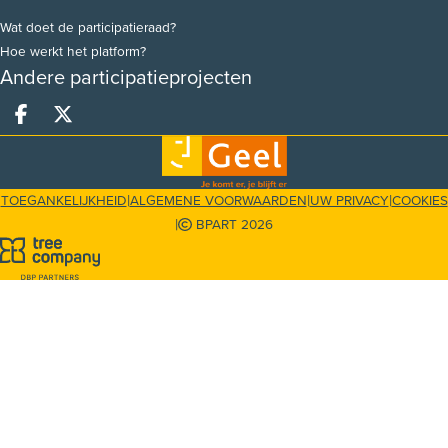
Wat doet de participatieraad?
Hoe werkt het platform?
Andere participatieprojecten
Deel op facebook
Deel op X
|
|
|
TOEGANKELIJKHEID
ALGEMENE VOORWAARDEN
UW PRIVACY
COOKIES
|
BPART 2026