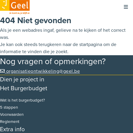
Kli
404 Niet gevonden
Als je een webadres ingaf, gelieve na te kijken of het correct
was.
Je kan ook steeds terugkeren naar de
startpagina
om de
informatie te vinden die je zoekt.
Nog vragen of opmerkingen?
organisatieontwikkeling@geel.be
Dien je project in
Het Burgerbudget
Wat is het burgerbudget?
5 stappen
Voorwaarden
Reglement
Extra info