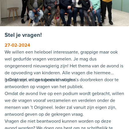
Stel je vragen!
27-02-2024
We willen een heleboel interessante, grappige maar ook
wel gedurfde vragen verzamelen. Je mag dus
ongegeneerd nieuwsgierig zijn! Het thema van de avond is
de opvoeding van kinderen. Alle vragen die hiermee
gelinkt zijn, mogen gesteld worden.
’t Origineel wil zo taboes en stigma’s doorbreken door te
antwoorden op vragen van het publiek.
Omdat de avond live op een podium wordt gebracht, willen
we de vragen vooraf verzamelen en verdelen onder de
mensen van ’t Origineel. Ieder zal vanuit zijn eigen zijn,
antwoord geven op de gekregen vraag.
Vragen die niet beantwoord kunnen worden op deze
avond worden? We doen ons best om ze schriftelijk te