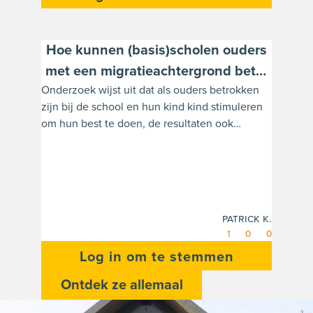
mogelijk aanleunt bij dat van hun eigen gezin
van herkomst als ze daar niet terecht kunnen?
Hoe kunnen (basis)scholen ouders
met een migratieachtergrond beter
Onderzoek wijst uit dat als ouders betrokken
betrekken bij de school?
zijn bij de school en hun kind kind stimuleren
om hun best te doen, de resultaten ook
meestal beter zijn. Hoe kunnen scholen ouders
met een migratieachtergrond beter betrekken
bij de school? Hoe kunnen ze hun helpen om
hun ouderlijke rol bij het helpen van hun kind
met alles wat met de school te maken heeft te
Patrick K.
versterken?
1
0
0
Log in om te stemmen
Ontdek ze allemaal