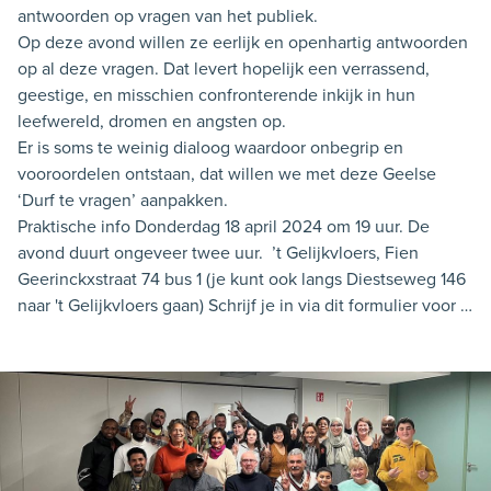
antwoorden op vragen van het publiek.
Op deze avond willen ze eerlijk en openhartig antwoorden
op al deze vragen. Dat levert hopelijk een verrassend,
geestige, en misschien confronterende inkijk in hun
leefwereld, dromen en angsten op.
Er is soms te weinig dialoog waardoor onbegrip en
vooroordelen ontstaan, dat willen we met deze Geelse
‘Durf te vragen’ aanpakken.
Praktische info Donderdag 18 april 2024 om 19 uur. De
avond duurt ongeveer twee uur. ’t Gelijkvloers, Fien
Geerinckxstraat 74 bus 1 (je kunt ook langs Diestseweg 146
naar 't Gelijkvloers gaan) Schrijf je in via dit formulier voor 8
april 2024. Stel je vragen via dit formulier, als je nog nooit
op dit platform bent geweest, moet je je nog even
registreren, dit duurt niet lang. Je mag meerdere vragen
insturen. Let op! Vragen insturen kan tot 2 april zodat de
antwoorden vanaf kunnen worden voorbereid door de
sprekers van 't Origineel.