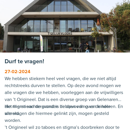
Durf te vragen!
27-02-2024
We hebben stiekem heel veel vragen, die we niet altijd
rechtstreeks durven te stellen. Op deze avond mogen we
alle vragen die we hebben, voorleggen aan de vrijwilligers
van ’t Origineel. Dat is een diverse groep van Gelenaren
die migratieachtergronden hebben van over de hele
Het thema van de avond is de opvoeding van kinderen. En
wereld.
alle vragen die hiermee gelinkt zijn, mogen gesteld
worden.
’t Origineel wil zo taboes en stigma’s doorbreken door te