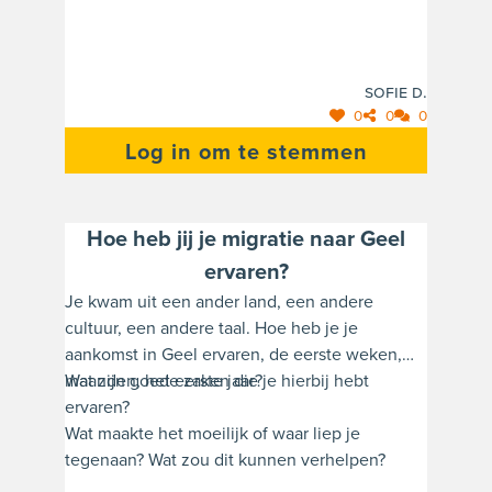
voor ons respectvol gedrag in onze scholen en
klassen betekent en wat is er nodig opdat alle
ouders en leerlingen mee hun schouders
Sofie D.
zetten onder een schoolomgeving waar
0
0
0
respect voor elkaar de basis is?
Log in om te stemmen
Hoe heb jij je migratie naar Geel
ervaren?
Je kwam uit een ander land, een andere
cultuur, een andere taal. Hoe heb je je
aankomst in Geel ervaren, de eerste weken,
maanden, het eerste jaar?
Wat zijn goede zaken die je hierbij hebt
ervaren?
Wat maakte het moeilijk of waar liep je
tegenaan? Wat zou dit kunnen verhelpen?