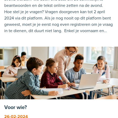
beantwoorden en de tekst online zetten na de avond.
Hoe stel je je vragen? Vragen doorgeven kan tot 2 april
2024 via dit platform. Als je nog nooit op dit platform bent
geweest, moet je je eerst nog even registreren om je vraag
in te dienen, dit duurt niet lang. Enkel je voornaam en
eerste letter van de achternaam verschijnt bij je vraag op
het platform. De vragen worden anoniem bezorgd aan de
leden van ’t Origineel, zij zullen onderling de vragen
verdelen Wat met de antwoorden? De leden van 't
Origineel geven hun persoonlijke antwoorden, hun eigen
mening. Het is geen statement of advies van ’t Origineel.
Iemand anders zou de vraag anders kunnen beantwoord
hebben. Het zijn geen politiek correct of wettelijk
onderbouwde antwoorden. Maar je krijgt van deze
Gelenaren oprecht te horen, hoe zij het zien of ervaren.
Voor wie?
26-02-2024