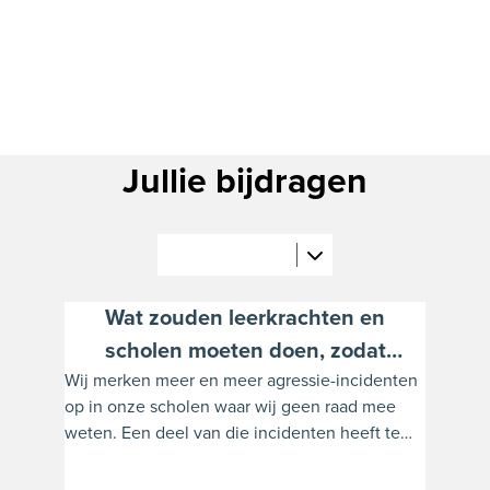
Jullie bijdragen
Wat zouden leerkrachten en
scholen moeten doen, zodat
Wij merken meer en meer agressie-incidenten
agressief gedrag ten opzichte van
op in onze scholen waar wij geen raad mee
leerkrachten en onderwijzend
weten. Een deel van die incidenten heeft te
personeel stopt?
maken met het niet weten hoe omgaan met
andere culturen. Hoe maken wij duidelijk wat