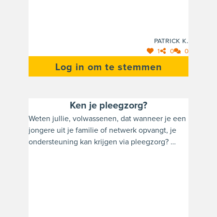
bij de school? Hoe kunnen ze hun helpen om
hun ouderlijke rol bij het helpen van hun kind
met alles wat met de school te maken heeft te
Patrick K.
versterken?
1
0
0
Log in om te stemmen
Ken je pleegzorg?
Weten jullie, volwassenen, dat wanneer je een
jongere uit je familie of netwerk opvangt, je
ondersteuning kan krijgen via pleegzorg?
Weten jullie, jongeren, dat als je (tijdelijk) niet
bij je ouders kan wonen en door familie of
iemand die je kent, onthaald wordt thuis, je op
pleegzorg beroep kan doen voor
ondersteuning (bv ook pedagogisch)?
Weten jullie dat pleegzorg steeds op zoek is