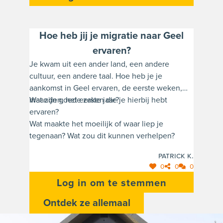
Hoe heb jij je migratie naar Geel
ervaren?
Je kwam uit een ander land, een andere
cultuur, een andere taal. Hoe heb je je
aankomst in Geel ervaren, de eerste weken,
maanden, het eerste jaar?
Wat zijn goede zaken die je hierbij hebt
ervaren?
Wat maakte het moeilijk of waar liep je
tegenaan? Wat zou dit kunnen verhelpen?
Patrick K.
0
0
0
Log in om te stemmen
Ontdek ze allemaal