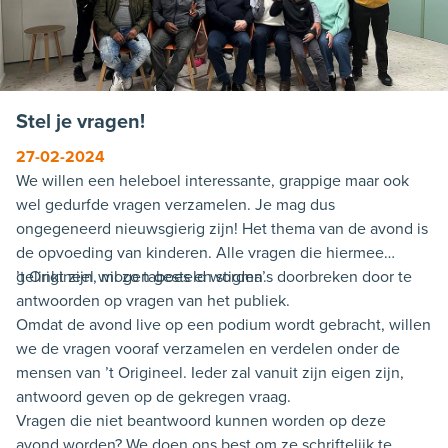
Stel je vragen!
27-02-2024
We willen een heleboel interessante, grappige maar ook
wel gedurfde vragen verzamelen. Je mag dus
ongegeneerd nieuwsgierig zijn! Het thema van de avond is
de opvoeding van kinderen. Alle vragen die hiermee
gelinkt zijn, mogen gesteld worden.
’t Origineel wil zo taboes en stigma’s doorbreken door te
antwoorden op vragen van het publiek.
Omdat de avond live op een podium wordt gebracht, willen
we de vragen vooraf verzamelen en verdelen onder de
mensen van ’t Origineel. Ieder zal vanuit zijn eigen zijn,
antwoord geven op de gekregen vraag.
Vragen die niet beantwoord kunnen worden op deze
avond worden? We doen ons best om ze schriftelijk te