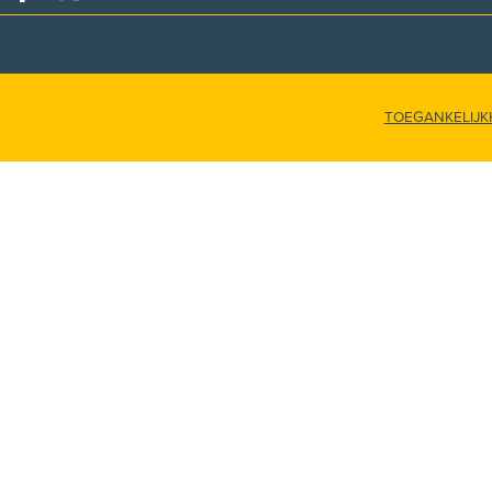
Deel op facebook
Deel op X
TOEGANKELIJK