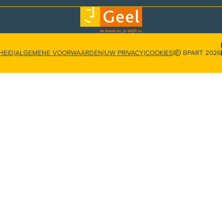
|
|
|
|
HEID
ALGEMENE VOORWAARDEN
UW PRIVACY
COOKIES
BPART 2026