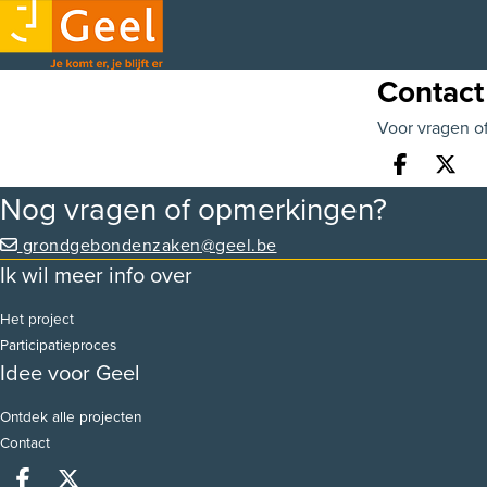
Contact
Voor vragen o
Deel o
Dee
Nog vragen of opmerkingen?
grondgebondenzaken@geel.be
Ik wil meer info over
Het project
Participatieproces
Idee voor Geel
Ontdek alle projecten
Contact