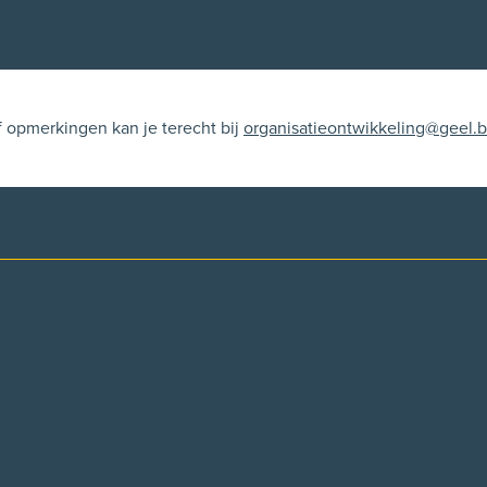
f opmerkingen kan je terecht bij
organisatieontwikkeling@geel.
p facebook
l op X