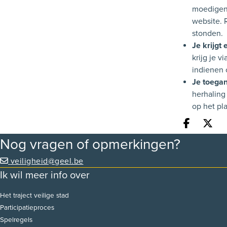
moedigen.
website. 
stonden.
Je krijgt 
krijg je 
indienen 
Je toega
herhaling
op het pl
Deel o
Dee
Nog vragen of opmerkingen?
veiligheid@geel.be
Ik wil meer info over
Het traject veilige stad
Participatieproces
Spelregels