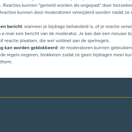
 Reacties kunnen "gemeld worden als ongepast" door bezoeker
Reacties kunnen door moderatoren verwijderd worden nadat ze 
een bericht
: wanneer je bijdrage behandeld is, of je reactie verw
via e-mail een bericht van de moderator. Je kan dan een nieuwe b
of reactie plaatsen, die wel voldoet aan de spelregels.
ng kan worden geblokkeerd
: de moderatoren kunnen gebruikers,
 de regels negeren, blokkeren zodat ze geen bijdragen meer ku
atform.
p facebook
l op X