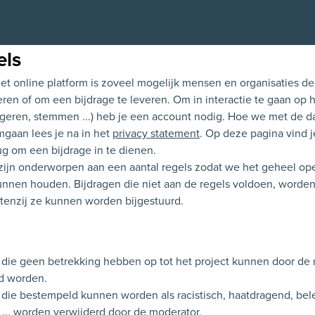
els
et online platform is zoveel mogelijk mensen en organisaties d
eren of om een bijdrage te leveren. Om in interactie te gaan op 
ageren, stemmen ...) heb je een account nodig. Hoe we met de d
gaan lees je na in het
privacy statement
. Op deze pagina vind j
ug om een bijdrage in te dienen.
 zijn onderworpen aan een aantal regels zodat we het geheel op
unnen houden. Bijdragen die niet aan de regels voldoen, worden
 tenzij ze kunnen worden bijgestuurd.
 die geen betrekking hebben op tot het project kunnen door de
d worden.
 die bestempeld kunnen worden als racistisch, haatdragend, bel
... worden verwijderd door de moderator.