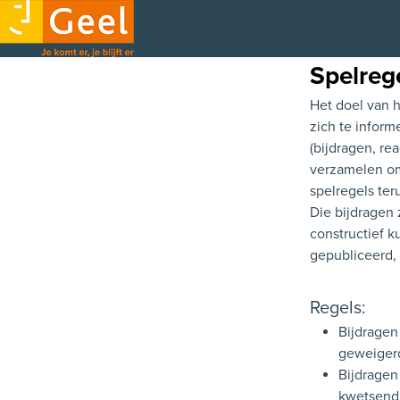
Spelreg
Het doel van h
zich te inform
(bijdragen, re
verzamelen om
spelregels ter
Die bijdragen
constructief k
gepubliceerd,
Regels:
Bijdragen
geweiger
Bijdragen
kwetsend 