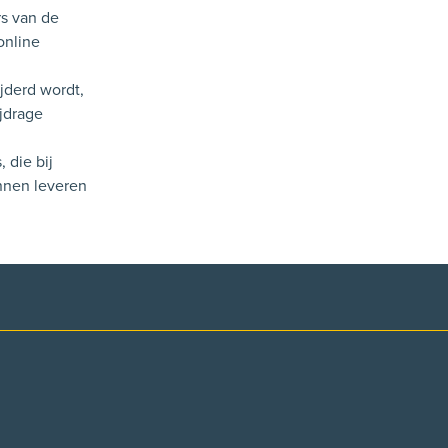
s van de
online
ijderd wordt,
ijdrage
 die bij
nnen leveren