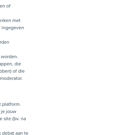
den of
werken met
m ingegeven
orden
d worden.
appen, die
bben) of die
moderator.
 platform.
 je jouw
 site (bv. na
k debat aan te