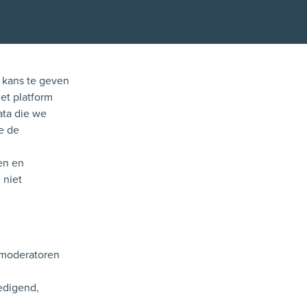
Kli
e kans te geven
het platform
ata die we
e de
en en
 niet
 moderatoren
edigend,