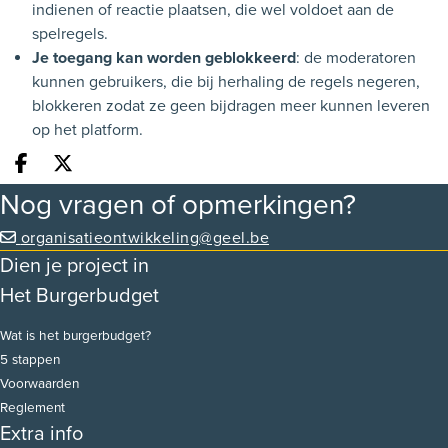
indienen of reactie plaatsen, die wel voldoet aan de
spelregels.
Je toegang kan worden geblokkeerd
: de moderatoren
kunnen gebruikers, die bij herhaling de regels negeren,
blokkeren zodat ze geen bijdragen meer kunnen leveren
op het platform.
Deel op facebook
Deel op X
Nog vragen of opmerkingen?
organisatieontwikkeling@geel.be
Dien je project in
Het Burgerbudget
Wat is het burgerbudget?
5 stappen
Voorwaarden
Reglement
Extra info