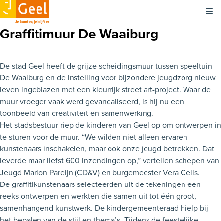
Kli
Graffitimuur De Waaiburg
De stad Geel heeft de grijze scheidingsmuur tussen speeltuin
De Waaiburg en de instelling voor bijzondere jeugdzorg nieuw
leven ingeblazen met een kleurrijk street art-project. Waar de
muur vroeger vaak werd gevandaliseerd, is hij nu een
toonbeeld van creativiteit en samenwerking.
Het stadsbestuur riep de kinderen van Geel op om ontwerpen in
te sturen voor de muur. “We wilden niet alleen ervaren
kunstenaars inschakelen, maar ook onze jeugd betrekken. Dat
leverde maar liefst 600 inzendingen op,” vertellen schepen van
Jeugd Marlon Pareijn (CD&V) en burgemeester Vera Celis.
De graffitikunstenaars selecteerden uit de tekeningen een
reeks ontwerpen en werkten die samen uit tot één groot,
samenhangend kunstwerk. De kindergemeenteraad hielp bij
het bepalen van de stijl en thema’s. Tijdens de feestelijke