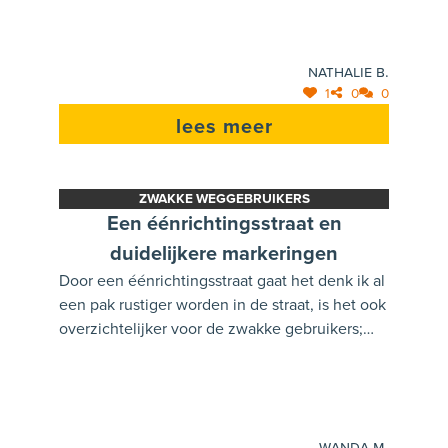
zodat de kinderen van beide scholen elkaar
niet telkens zouden moeten passeren.
Nathalie B.
1
0
0
lees meer
ZWAKKE WEGGEBRUIKERS
Een éénrichtingsstraat en
duidelijkere markeringen
Door een éénrichtingsstraat gaat het denk ik al
een pak rustiger worden in de straat, is het ook
overzichtelijker voor de zwakke gebruikers;
tevens zouden er betere markeringen/kleuren
moeten komen op de voet en fietspaden ? voor
veel mensen is het blijkbaar nog altijd niet
duidelijk dat het een voet en fietspad is, want
Wanda M.