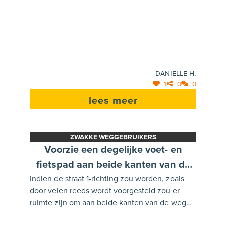
auto's; dan kan de huidige fietspad
dienen als breed voetpad
Danielle H.
1
0
0
lees meer
ZWAKKE WEGGEBRUIKERS
Voorzie een degelijke voet- en
fietspad aan beide kanten van de
Indien de straat 1-richting zou worden, zoals
weg zodat de leerlingen van beide
door velen reeds wordt voorgesteld zou er
scholen elkaar niet steeds dienen te
ruimte zijn om aan beide kanten van de weg
kruisen.
een degelijke voet- en fietspad te maken,