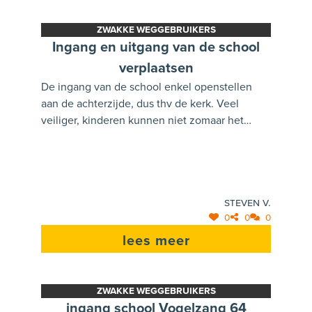
ZWAKKE WEGGEBRUIKERS
Ingang en uitgang van de school
verplaatsen
De ingang van de school enkel openstellen
aan de achterzijde, dus thv de kerk. Veel
veiliger, kinderen kunnen niet zomaar het
fietspad oplopen en er gaan meer ouders thv
de kerk parkeren. Parking éénrichting maken,
enkel via Vogelzang erop, via Antwerpseweg
af.
Steven V.
0
0
0
lees meer
ZWAKKE WEGGEBRUIKERS
ingang school Vogelzang 64