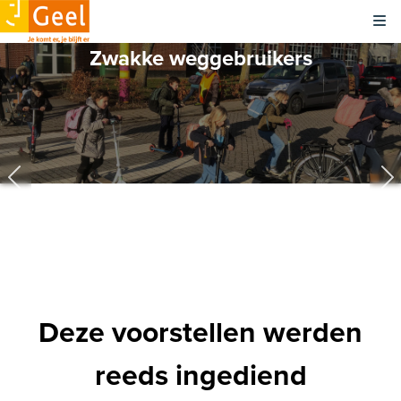
Kli
Zwakke weggebruikers
8
7
0
0
Deze voorstellen werden
reeds ingediend