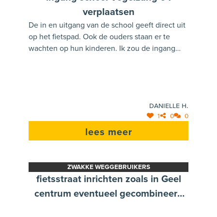
verplaatsen
De in en uitgang van de school geeft direct uit
op het fietspad. Ook de ouders staan er te
wachten op hun kinderen. Ik zou de ingang
van de school verplaatsen naar de kant van de
parking. Dan kan een deel van de parking
heraangelegd worden als zone voor ''zwakke
weggebruiker''; dit gaat de drukte voor de
Danielle H.
school en chaos voor de school en parking
1
0
0
deels verlichten; op deze wijze gaan misschien
ook meer ouders hun wagen parkeren op de
lees meer
parking aan de kerk ipv op de parking naast de
school, wat zorgt voor minder auto''s in
Vogelzang.
ZWAKKE WEGGEBRUIKERS
fietsstraat inrichten zoals in Geel
centrum eventueel gecombineerd
met éénrichtingsverkeer voor