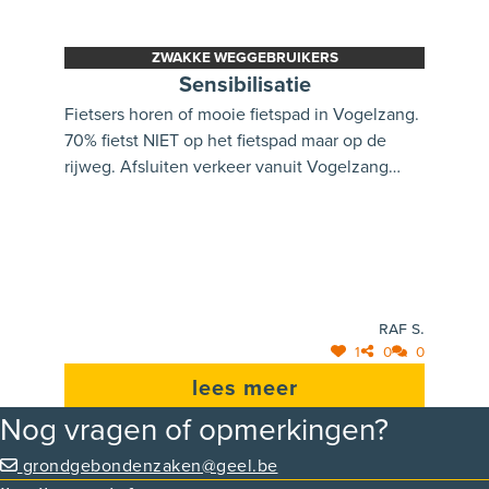
ZWAKKE WEGGEBRUIKERS
Sensibilisatie
Fietsers horen of mooie fietspad in Vogelzang.
70% fietst NIET op het fietspad maar op de
rijweg. Afsluiten verkeer vanuit Vogelzang
naar t pleintje en alles wordt veel, veel veiliger!
Niet parkeren in een bepaalde zone voor de
grote school. Auto's steken gewoon voorbij
over het fietspad anders, levensgevaarlijk, dus
niet parkeren!
Raf S.
1
0
0
lees meer
Nog vragen of opmerkingen?
grondgebondenzaken@geel.be