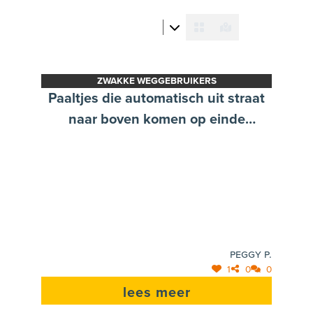
ZWAKKE WEGGEBRUIKERS
Paaltjes die automatisch uit straat
naar boven komen op einde
Vogelzang aan Herentalseweg
zodat straat daar afgesloten is, met
bord andere kant Vogelzang dat
oplicht en doodlopende straat
meldt. Zo geen doorgaand verkeer
tijdens school start en einde.
Peggy P.
1
0
0
lees meer