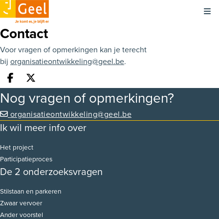
Kli
Contact
Voor vragen of opmerkingen kan je terecht
bij
organisatieontwikkeling@geel.be
.
Deel op facebook
Deel op X
Nog vragen of opmerkingen?
organisatieontwikkeling@geel.be
Ik wil meer info over
Het project
Participatieproces
De 2 onderzoeksvragen
Stilstaan en parkeren
Zwaar vervoer
Ander voorstel