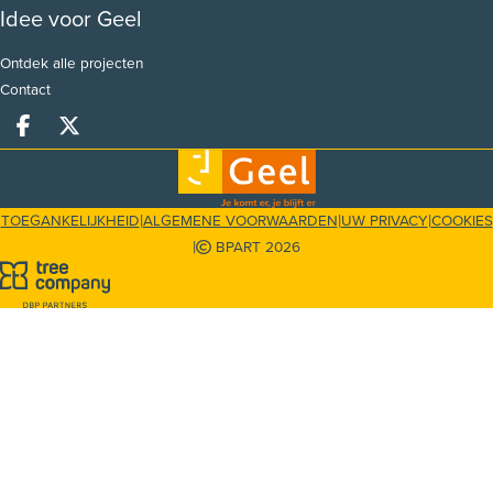
Idee voor Geel
Ontdek alle projecten
Contact
Deel op facebook
Deel op X
|
|
|
TOEGANKELIJKHEID
ALGEMENE VOORWAARDEN
UW PRIVACY
COOKIES
|
BPART 2026