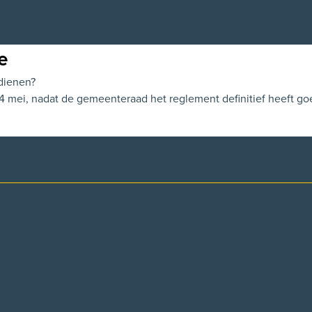
e
ndienen?
 4 mei, nadat de gemeenteraad het reglement definitief heeft g
p facebook
l op X