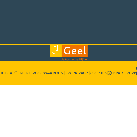
|
|
|
|
HEID
ALGEMENE VOORWAARDEN
UW PRIVACY
COOKIES
BPART 2026