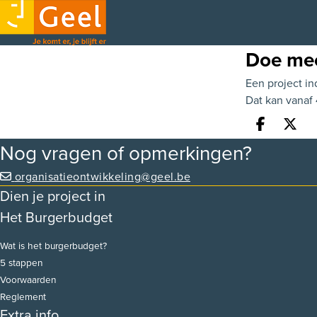
Doe me
Een project i
Dat kan vanaf
Deel o
Dee
Nog vragen of opmerkingen?
organisatieontwikkeling@geel.be
Dien je project in
Het Burgerbudget
Wat is het burgerbudget?
5 stappen
Voorwaarden
Reglement
Extra info