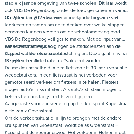
stad elk jaar de omgeving van twee scholen. Dit jaar wordt
ook VBS De Regenboog onder de loep genomen en vanaf
18 september gaat een eerste proefopstelling van start.
Op 2 februari 2023 kwamen ouders, buurtbewoners en
leerkrachten samen om na te denken over welke stappen
genomen kunnen worden om de schoolomgeving rond
VBS De Regenboog veiliger te maken. Met de input van
deze participatieavond gingen de stadsdiensten aan de
Welke testmaatregelen?
slag en werkten een proefopstelling uit. Deze gaat in vanaf
Kapelstraat wordt fietsstraat
18 september en zal later geëvalueerd worden.
Regels in een fietsstraat:
De maximumsnelheid in een fietszone is 30 km/u voor alle
weggebruikers. In een fietsstraat is het verboden voor
gemotoriseerd verkeer om fietsers in te halen. Fietsers
mogen auto’s links inhalen. Als auto’s stilstaan mogen
fietsers hen ook langs rechts voorbijrijden.
Aangepaste voorrangsregeling op het kruispunt Kapelstraat
x Holven x Groenstraat
Om de verkeerssituatie in lijn te brengen met de andere
kruispunten van Groenstaat, wordt de as Groenstraat –
Kapelstraat de voorrangsweg. Het verkeer in Holven moet