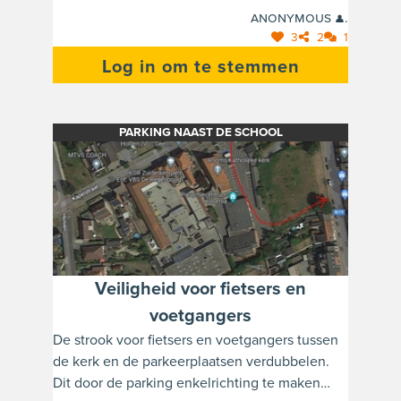
Daardoor kunnen en mogen fietsers op de
Anonymous 👤.
baan rijden wanneer de school uit is. Wel extra
3
2
1
parkeerstroken voorzien tov het kruispunt
Log in om te stemmen
Kapelstraat - Holven. Automobilisten
stimuleren om hier te parkeren.
PARKING NAAST DE SCHOOL
Veiligheid voor fietsers en
voetgangers
De strook voor fietsers en voetgangers tussen
de kerk en de parkeerplaatsen verdubbelen.
Dit door de parking enkelrichting te maken