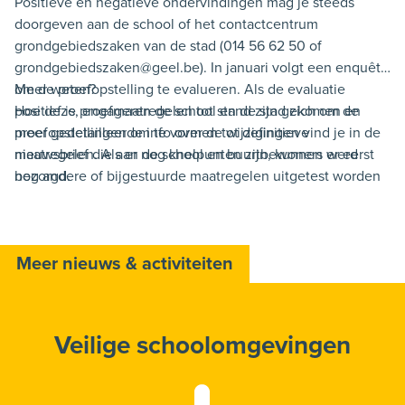
Positieve en negatieve ondervindingen mag je steeds
doorgeven aan de school of het contactcentrum
grondgebiedszaken van de stad (014 56 62 50 of
grondgebiedszaken@geel.be). In januari volgt een enquête
om de proefopstelling te evalueren. Als de evaluatie
Meer weten?
positief is, engageren de school en de stad zich om de
Hoe deze proefmaatregelen tot stand zijn gekomen en
proefopstellingen om te vormen tot definitieve
meer gedetailleerde info over de wijzigingen vind je in de
maatregelen. Als er nog knelpunten zijn, kunnen er eerst
nieuwsbrief die aan de school en buurtbewoners werd
nog andere of bijgestuurde maatregelen uitgetest worden
bezorgd.
vooraleer er een definitieve opstelling komt.
Meer nieuws & activiteiten
Veilige schoolomgevingen