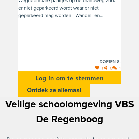
Wegneembare paaltjes op de brandweg zodat
er niet geparkeerd wordt waar er niet
geparkeerd mag worden - Wandel- en
fietsstrook naast de kerk breder maken en
duidelijk afbakenen zodat
tweerichtingsverkeer daar makkelijker wordt -
Het fietshokje op de wandelstrook verwijderen
of verplaatsen zodat er gemakkelijker op en af
naar de kleuterschool gereden/gewandeld kan
Dorien S.
worden - Verhoogde fietspad (zoals de
1
0
1
verhoogde kruispunten in Dr. Van de
Log in om te stemmen
Perrestraat) op de parking zodat er niet te snel
Ontdek ze allemaal
op en af de parking gereden kan worden.
Veilige schoolomgeving VBS
De Regenboog