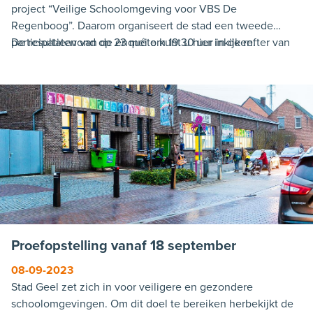
project “Veilige Schoolomgeving voor VBS De
Regenboog”. Daarom organiseert de stad een tweede
participatieavond op 23 mei om 19.30 uur in de refter van
De resultaten van de enquête kunt u hier inkijken.
de school waar gewerkt zal worden aan concrete
voorstellen voor een veilige schoolomgeving. Voor deze
participatieavond moet je wel inschrijven via dit formulier.
Proefopstelling vanaf 18 september
08-09-2023
Stad Geel zet zich in voor veiligere en gezondere
schoolomgevingen. Om dit doel te bereiken herbekijkt de