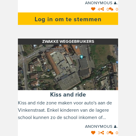
voor gemotoriseerd verkeer (rode pij). Daarvoor
Anonymous 👤.
moet er wel een verharde strook worden
4
0
0
aangelegd op het braakliggend terrein.
Log in om te stemmen
Zie foto
ZWAKKE WEGGEBRUIKERS
Kiss and ride
Kiss and ride zone maken voor auto's aan de
Vinkenstraat. Enkel kinderen van de lagere
school kunnen zo de school inkomen of
verlaten. Zo zal het verkeer in de kapelstraat
Anonymous 👤.
verminderd worden.
3
0
0