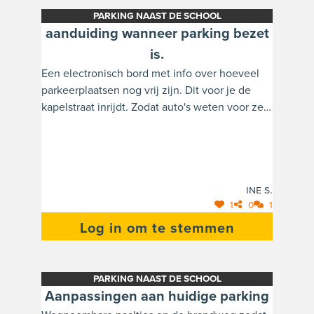
tegelijkertijd kan passeren (= veiliger en
PARKING NAAST DE SCHOOL
overzichtelijker), fietsstraat?, voorrangsweg
aanduiding wanneer parking bezet
kruispunt Holven-Kapelstraat, bekijken
is.
veiligheid parking t.o.v. fietsers en
Een electronisch bord met info over hoeveel
voetgangers, gemachtigde opzichters die door
parkeerplaatsen nog vrij zijn. Dit voor je de
stad Geel aangereikt worden, signalisatie
kapelstraat inrijdt. Zodat auto's weten voor ze
wanneer de parking volzet is (of het aantal vrije
de kapelstraat inrijden dat de parking niet
plaatsen weergeeft).
bereikbaar is en dat ze zelf op een andere
plaats moeten parkeren bv op de dr van de
Perrestraat. Parking betalend maken, dit zorgt
Ine S.
ook voor dat je minder geneigd bent om
1
0
1
steeds met de auto te komen.
Log in om te stemmen
PARKING NAAST DE SCHOOL
Aanpassingen aan huidige parking