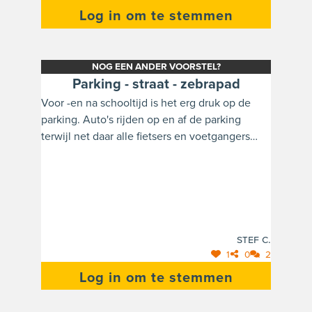
Log in om te stemmen
NOG EEN ANDER VOORSTEL?
Parking - straat - zebrapad
Voor -en na schooltijd is het erg druk op de
parking. Auto's rijden op en af de parking
terwijl net daar alle fietsers en voetgangers
passeren. Er staat ook een grote bloembak die
het zicht belemmert. Er is een strook naast de
kerk voor de mensen die naar de kleuterpoort
gaan. Deze is niet echt afgeschermd. Het voet-
en fietspad aan de poort van de lagere school
is te smal. Voorstellen: -Bloembak verwijderen,
Stef C.
strook naast de kerk afschermen
1
0
2
(betonblokken), verbreding
Log in om te stemmen
voetpad/oversteekplaats aan poort lagere
school waardoor er maar één rijrichting