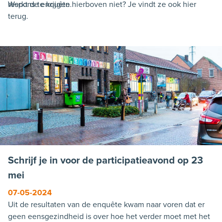
respons te krijgen.
Werkt de enquête hierboven niet? Je vindt ze ook hier
terug.
We vragen om deze enquête in te vullen vertrekkend
vanuit het standpunt wat veilig is voor de kinderen.
De enquête is deze keer zeer kort omdat deze 2de
proefopstelling in zijn geheel wordt bevraagd. Op het
einde hebt u nog de mogelijkheid om al uw opmerkingen
of ideeën rond de proefopstelling mee te geven.
De enquête blijft beschikbaar tot en met 25 maart.
Schrijf je in voor de participatieavond op 23
mei
07-05-2024
Uit de resultaten van de enquête kwam naar voren dat er
geen eensgezindheid is over hoe het verder moet met het