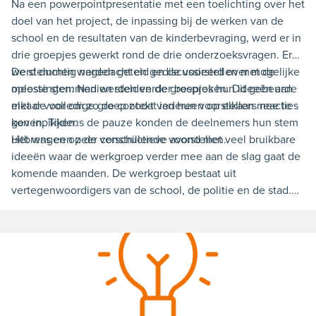
Na een powerpointpresentatie met een toelichting over het
doel van het project, de inpassing bij de werken van de
school en de resultaten van de kinderbevraging, werd er in
drie groepjes gewerkt rond de drie onderzoeksvragen. Er
werd duchtig nagedacht en gediscussieerd over mogelijke
De stemmen werden geteld en de voorstellen met de
oplossingen. Nadien stelden de groepjes hun ideeën aan
meeste stemmen werden verder besproken. Dit gebeurde
elkaar voor om zo de context van hun voorstellen mee te
met de volledige groep zodat iedereen op elkaars reacties
geven. Tijdens de pauze konden de deelnemers hun stem
kon inpikken.
uitbrengen op de verschillende voorstellen.
Het was een zeer constructieve avond met veel bruikbare
ideeën waar de werkgroep verder mee aan de slag gaat de
komende maanden. De werkgroep bestaat uit
vertegenwoordigers van de school, de politie en de stad.
Op Idee voor Geel werden er geen voorstellen gegeven
door ouders, leerkrachten en buurtbewoners. Hierdoor kan
de werkgroep zich enkel baseren op de ideeën die tijdens
de participatieavond naar voren kwamen. Zo kan in het
voorjaar van 2023 een proefopstelling op het terrein
geplaatst worden.