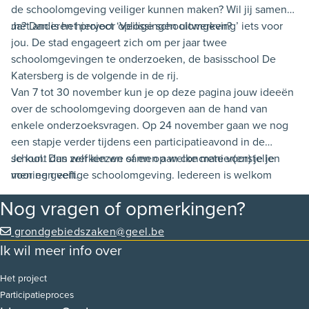
de schoolomgeving veiliger kunnen maken? Wil jij samen
met anderen hiervoor oplossingen uitwerken?
Ja? Dan is het project ‘Veilige schoolomgeving’ iets voor
jou. De stad engageert zich om per jaar twee
schoolomgevingen te onderzoeken, de basisschool De
Katersberg is de volgende in de rij.
Van 7 tot 30 november kun je op deze pagina jouw ideeën
over de schoolomgeving doorgeven aan de hand van
enkele onderzoeksvragen. Op 24 november gaan we nog
een stapje verder tijdens een participatieavond in de
school. Dan werken we samen aan concrete voorstellen
Je kunt dus zelf kiezen of en op welke manier(en) je je
voor een veilige schoolomgeving. Iedereen is welkom
mening geeft.
vanaf 19 uur, de participatieavond begint stipt om 19.30 uur.
Nog vragen of opmerkingen?
Je moet je wel inschrijven via
www.geel.be/participatieavond-katersberg. Inschrijven kan
grondgebiedszaken@geel.be
tot 20 november. Buurtbewoners buiten het projectgebied
Ik wil meer info over
zijn ook welkom op de participatieavond als ze zich
inschrijven via bovenstaande website.
Het project
Participatieproces