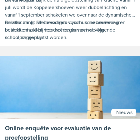
dit van kracht is.
Dit schooljaar blijft de huidige opstelling van kracht. Vanaf 1
juli wordt de Koppeleershoeven weer dubbelrichting en
vanaf 1 september schakelen we over naar de dynamische
enkelrichting. De benodigde dynamische borden zijn
De stad dankt alle bewoners voor hun medewerking en
besteld en zullen voor het begin van het volgende
betrokkenheid bij het creëren van een veilige
schooljaar geplaatst worden.
schoolomgeving.
Nieuws
Online enquête voor evaluatie van de
proefopstelling