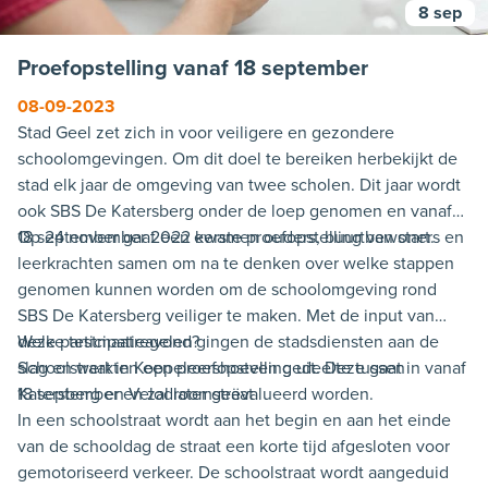
8 sep
Proefopstelling vanaf 18 september
08-09-2023
Stad Geel zet zich in voor veiligere en gezondere
schoolomgevingen. Om dit doel te bereiken herbekijkt de
stad elk jaar de omgeving van twee scholen. Dit jaar wordt
ook SBS De Katersberg onder de loep genomen en vanaf
18 september gaat een eerste proefopstelling van start.
Op 24 november 2022 kwamen ouders, buurtbewoners en
leerkrachten samen om na te denken over welke stappen
genomen kunnen worden om de schoolomgeving rond
SBS De Katersberg veiliger te maken. Met de input van
deze participatieavond gingen de stadsdiensten aan de
Welke testmaatregelen?
slag en werkten een proefopstelling uit. Deze gaat in vanaf
Schoolstraat in Koppeleershoeven gedeelte tussen
18 september en zal later geëvalueerd worden.
Katersberg en Velodroomstraat
In een schoolstraat wordt aan het begin en aan het einde
van de schooldag de straat een korte tijd afgesloten voor
gemotoriseerd verkeer. De schoolstraat wordt aangeduid