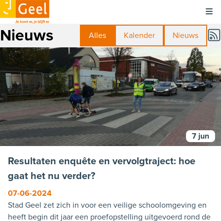
Kli
Nieuws
Alles
Kalender
Nieuws
7 jun
Resultaten enquête en vervolgtraject: hoe
gaat het nu verder?
07-06-2024
Stad Geel zet zich in voor een veilige schoolomgeving en
heeft begin dit jaar een proefopstelling uitgevoerd rond de