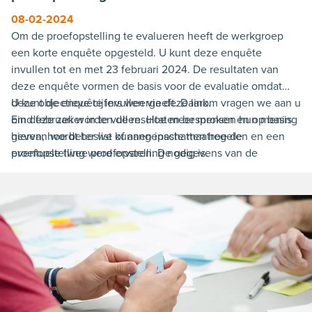
08-02-2024
Om de proefopstelling te evalueren heeft de werkgroep
een korte enquête opgesteld. U kunt deze enquête
invullen tot en met 23 februari 2024. De resultaten van
deze enquête vormen de basis voor de evaluatie omdat
deze objectieve cijfers weergeeft. Daarom vragen we aan u
U kunt de enquête invullen via deze link.
om deze zeker in te vullen. Hoe meer mensen hun mening
Eind februari worden de resultaten besproken en op basis
geven, hoe beter we kunnen inschatten hoe de
hiervan wordt beslist of aangepaste maatregelen en een
proefopstelling werd ervaren. De gegevens van de
eventuele twee proefopstelling nodig is.
enquête worden anoniem verwerkt.