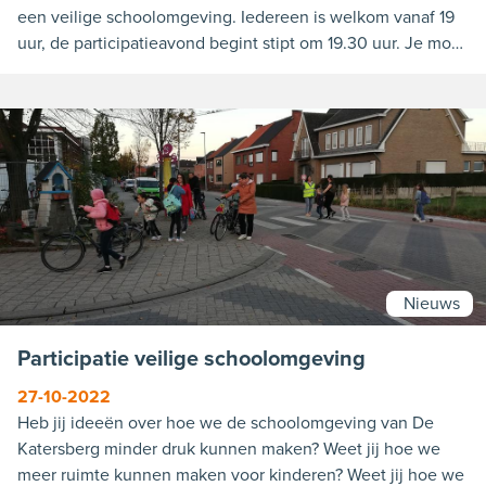
een veilige schoolomgeving. Iedereen is welkom vanaf 19
uur, de participatieavond begint stipt om 19.30 uur. Je moet
je wel inschrijven via www.geel.be/participatieavond-
katersberg. Inschrijven kan tot 20 november.
Buurtbewoners buiten het projectgebied zijn ook welkom
op de participatieavond als ze zich inschrijven via
bovenstaande website.
Nieuws
Participatie veilige schoolomgeving
27-10-2022
Heb jij ideeën over hoe we de schoolomgeving van De
Katersberg minder druk kunnen maken? Weet jij hoe we
meer ruimte kunnen maken voor kinderen? Weet jij hoe we