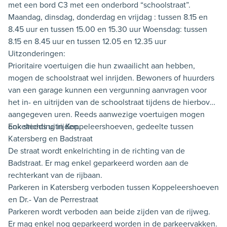
met een bord C3 met een onderbord “schoolstraat”.
Maandag, dinsdag, donderdag en vrijdag : tussen 8.15 en
8.45 uur en tussen 15.00 en 15.30 uur Woensdag: tussen
8.15 en 8.45 uur en tussen 12.05 en 12.35 uur
Uitzonderingen:
Prioritaire voertuigen die hun zwaailicht aan hebben,
mogen de schoolstraat wel inrijden. Bewoners of huurders
van een garage kunnen een vergunning aanvragen voor
het in- en uitrijden van de schoolstraat tijdens de hierboven
aangegeven uren. Reeds aanwezige voertuigen mogen
ook steeds uitrijden.
Enkelrichting in Koppeleershoeven, gedeelte tussen
Katersberg en Badstraat
De straat wordt enkelrichting in de richting van de
Badstraat. Er mag enkel geparkeerd worden aan de
rechterkant van de rijbaan.
Parkeren in Katersberg verboden tussen Koppeleershoeven
en Dr.- Van de Perrestraat
Parkeren wordt verboden aan beide zijden van de rijweg.
Er mag enkel nog geparkeerd worden in de parkeervakken.