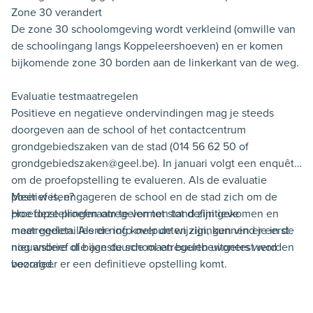
Zone 30 verandert
De zone 30 schoolomgeving wordt verkleind (omwille van
de schoolingang langs Koppeleershoeven) en er komen
bijkomende zone 30 borden aan de linkerkant van de weg.
Evaluatie testmaatregelen
Positieve en negatieve ondervindingen mag je steeds
doorgeven aan de school of het contactcentrum
grondgebiedszaken van de stad (014 56 62 50 of
grondgebiedszaken@geel.be). In januari volgt een enquête
om de proefopstelling te evalueren. Als de evaluatie
positief is, engageren de school en de stad zich om de
Meer weten?
proefopstellingen om te vormen tot definitieve
Hoe deze proefmaatregelen tot stand zijn gekomen en
maatregelen. Als er nog knelpunten zijn, kunnen er eerst
meer gedetailleerde info over de wijzigingen vind je in de
nog andere of bijgestuurde maatregelen uitgetest worden
nieuwsbrief die aan de school en buurtbewoners werd
vooraleer er een definitieve opstelling komt.
bezorgd.